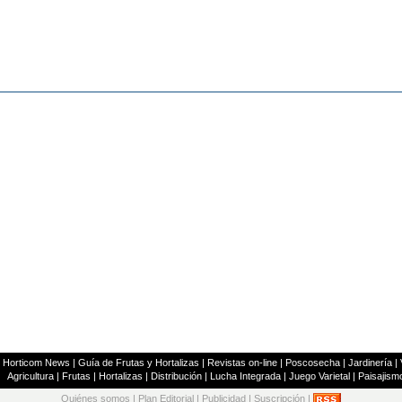
|
Horticom News
|
Guía de Frutas y Hortalizas
|
Revistas on-line
|
Poscosecha
|
Jardinería
|
Agricultura
|
Frutas
|
Hortalizas
|
Distribución
|
Lucha Integrada
|
Juego Varietal
|
Paisajism
Quiénes somos
|
Plan Editorial
|
Publicidad
|
Suscripción
|