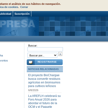
diante el análisis de sus hábitos de navegación.
tica de cookies
.
Cerrar
ublicidad
Suscripción
Buscar:
cha
voritos
REGISTRARSE
NOTICIAS RELACIONADAS
El proyecto BioChargae
busca convertir residuos
agrícolas en bioinsumos
para cultivos leñosos
6/8/2026
La AREFLH celebrará su
Foro Anual 2026 para
abordar el futuro de la
OCM y el Paquete