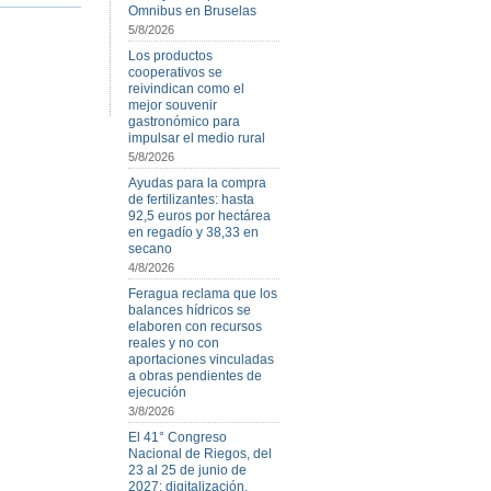
Omnibus en Bruselas
5/8/2026
Los productos
cooperativos se
reivindican como el
mejor souvenir
gastronómico para
impulsar el medio rural
5/8/2026
Ayudas para la compra
de fertilizantes: hasta
92,5 euros por hectárea
en regadío y 38,33 en
secano
4/8/2026
Feragua reclama que los
balances hídricos se
elaboren con recursos
reales y no con
aportaciones vinculadas
a obras pendientes de
ejecución
3/8/2026
El 41° Congreso
Nacional de Riegos, del
23 al 25 de junio de
2027: digitalización,