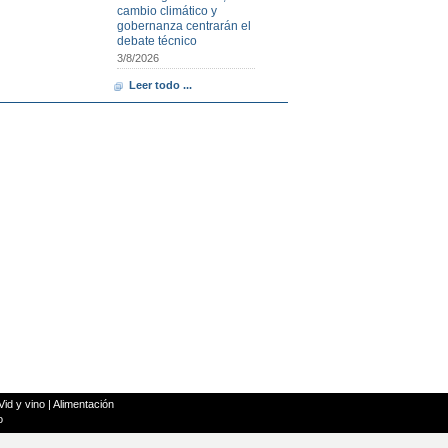
cambio climático y
gobernanza centrarán el
debate técnico
3/8/2026
Leer todo ...
Vid y vino
|
Alimentación
o