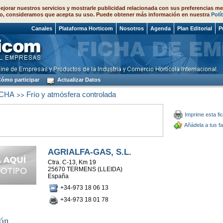
ejorar nuestros servicios y mostrarle publicidad relacionada con sus preferencias me
o, consideramos que acepta su uso. Puede obtener más información en nuestra
Polí
 2026
Canales
Plataforma Horticom
Nosotros
Agenda
Plan Editorial
P
ómo participar
Actualizar Datos
>>
CHA
Frío y atmósfera controlada
Imprime esta fi
Añádela a tus fa
AGRIALFA-GAS, S.L.
Ctra. C-13, Km 19
25670 TERMENS (LLEIDA)
España
+34-973 18 06 13
+34-973 18 01 78
ión