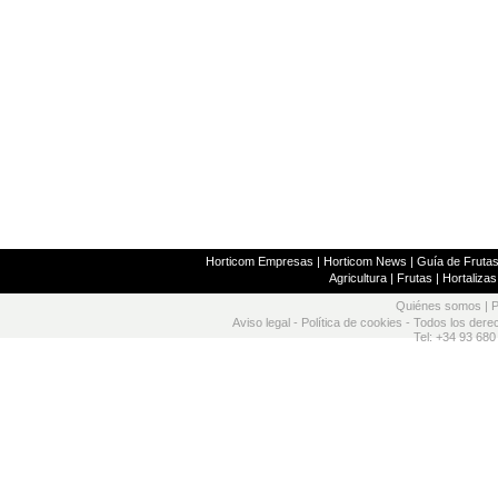
Horticom Empresas
|
Horticom News
|
Guía de Frutas
Agricultura
|
Frutas
|
Hortalizas
Quiénes somos
|
P
Aviso legal
-
Política de cookies
- Todos los dere
Tel: +34 93 680