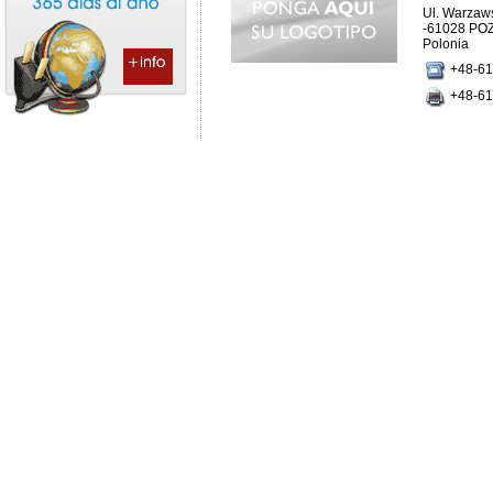
Ul. Warzaw
-61028 PO
Polonia
+48-61
+48-61