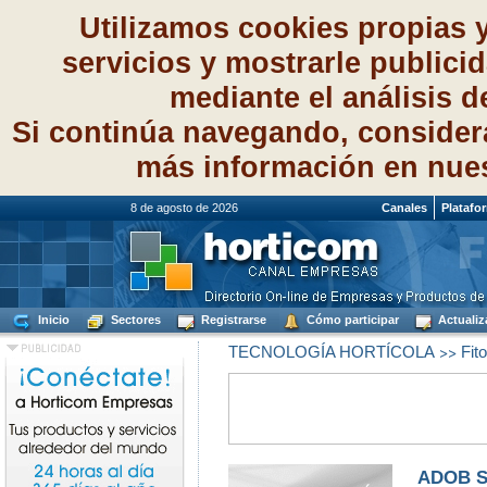
Utilizamos cookies propias 
servicios y mostrarle publici
mediante el análisis 
Si continúa navegando, consider
más información en nue
8 de agosto de 2026
Canales
Platafo
Inicio
Sectores
Registrarse
Cómo participar
Actualiz
>>
TECNOLOGÍA HORTÍCOLA
Fito
ADOB SP