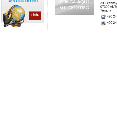
Ali Çetinka
07300 ANT
Turquía
+90 24
+90 24