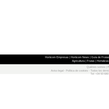
Horticom Empresas
|
Horticom News
|
Guía de Frutas
Agricultura
|
Frutas
|
Hortalizas
Quiénes somos
|
P
Aviso legal
-
Política de cookies
- Todos los dere
Tel: +34 93 680