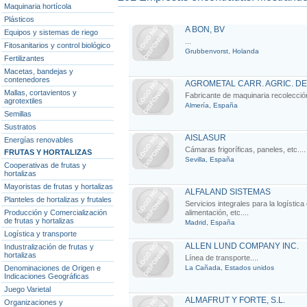
Maquinaria hortícola
Plásticos
A BON, BV
Equipos y sistemas de riego
...
Fitosanitarios y control biológico
Grubbenvorst, Holanda
Fertilizantes
Macetas, bandejas y
contenedores
AGROMETAL CARR. AGRIC. DE 
Mallas, cortavientos y
Fabricante de maquinaria recolección 
agrotextiles
Almería, España
Semillas
Sustratos
AISLASUR
Energías renovables
Cámaras frigoríficas, paneles, etc....
FRUTAS Y HORTALIZAS
Sevilla, España
Cooperativas de frutas y
hortalizas
Mayoristas de frutas y hortalizas
ALFALAND SISTEMAS
Planteles de hortalizas y frutales
Servicios integrales para la logístic
Producción y Comercialización
alimentación, etc....
de frutas y hortalizas
Madrid, España
Logística y transporte
ALLEN LUND COMPANY INC.
Industralización de frutas y
hortalizas
Línea de transporte....
Denominaciones de Origen e
La Cañada, Estados unidos
Indicaciones Geográficas
Juego Varietal
ALMAFRUT Y FORTE, S.L.
Organizaciones y