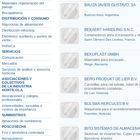
Materiales regeneración del
BAUZA JAVIER GUSTAVO, SA
paisaje
...
Bricojadinería
Buenos Aires, Argentina
DISTRIBUCIÓN Y CONSUMO
Mayoristas de alimentación
BEKAERT HANDLING S.N.C.
Distribución minorista
Contenedores para el transporte y dis
Elementos auxiliares y puntos de
Saint Clément Des Levées, Francia
venta
HoReCa
SERVICIOS
BEKUPLAST GMBH
Comunicación
Materiales para envasado...
Mercados
Ringe, Alemania
Servicios de análisis y asesoría
hortícola
ASOCIACIONES Y
BERG PRODUKT DE LIER B.V.
COLECTIVOS
Carretillas para raíl tubular, robot d
DE LA INDUSTRIA
procedimiento completas...
HORTÍCOLA
De Lier, Holanda
Asociaciones y colegios
profesionales
BIJLSMA HERCULES B.V.
Universidades, escuelas y
Maquinaria para el acondicionamiento
centros de enseñanza
Franeker, Holanda
SUMINISTROS
Almacenes de suministros
POSCOSECHA
BITO SISTEMAS DE ALMACENAJ
Frío y atmósfera controlada
Sistemas de estanterías. Cajas y con
Agroquímicos
Barcelona, España