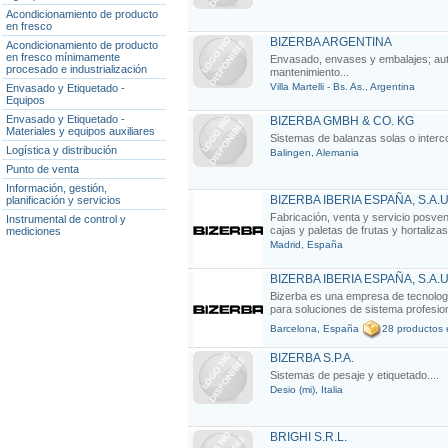
Acondicionamiento de producto
en fresco
BIZERBA ARGENTINA
Acondicionamiento de producto
en fresco mínimamente
Envasado, envases y embalajes; auto
procesado e industrialización
mantenimiento...
Villa Martelli - Bs. As., Argentina
Envasado y Etiquetado -
Equipos
Envasado y Etiquetado -
BIZERBA GMBH & CO. KG
Materiales y equipos auxiliares
Sistemas de balanzas solas o interc
Logística y distribución
Balingen, Alemania
Punto de venta
Información, gestión,
BIZERBA IBERIA ESPAÑA, S.A.U
planificación y servicios
Fabricación, venta y servicio posven
Instrumental de control y
cajas y paletas de frutas y hortalizas.
mediciones
Madrid, España
BIZERBA IBERIA ESPAÑA, S.A.U
Bizerba es una empresa de tecnolog
para soluciones de sistema profesion
Barcelona, España
28 productos 
BIZERBA S.P.A.
Sistemas de pesaje y etiquetado....
Desio (mi), Italia
BRIGHI S.R.L.