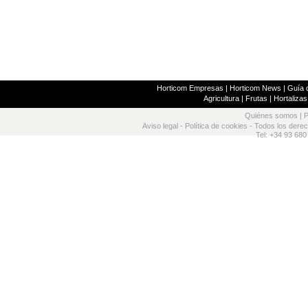
Horticom Empresas
|
Horticom News
|
Guía d
Agricultura
|
Frutas
|
Hortalizas
Quiénes somos
|
P
Aviso legal
-
Política de cookies
- Todos los dere
Tel: +34 93 680