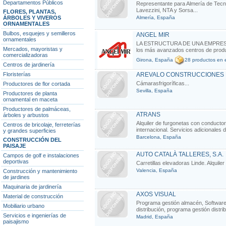
Departamentos Públicos
Representante para Almería de Tecn
Lavezzini, NTA y Sorsa...
FLORES, PLANTAS,
ÁRBOLES Y VIVEROS
Almería, España
ORNAMENTALES
Bulbos, esquejes y semilleros
ANGEL MIR
ornamentales
LA ESTRUCTURA DE UNA EMPRESA LI
Mercados, mayoristas y
los más avanzados centros de produc
comercializadoras
Girona, España
28 productos en e
Centros de jardinería
Floristerías
AREVALO CONSTRUCCIONES M
Cámarasfrigoríficas...
Productores de flor cortada
Sevilla, España
Productores de planta
ornamental en maceta
Productores de palmáceas,
ATRANS
árboles y arbustos
Alquiler de furgonetas con conductor
Centros de bricolaje, ferreterías
internacional. Servicios adicionales d
y grandes superficies
Barcelona, España
CONSTRUCCIÓN DEL
PAISAJE
AUTO CATALÀ TALLERES, S.A.
Campos de golf e instalaciones
deportivas
Carretillas elevadoras Linde. Alquiler 
Valencia, España
Construcción y mantenimiento
de jardines
Maquinaria de jardinería
AXOS VISUAL
Material de construcción
Programa gestión almacén, Software 
Mobiliario urbano
distribución, programa gestión distrib
Servicios e ingenierías de
Madrid, España
paisajismo