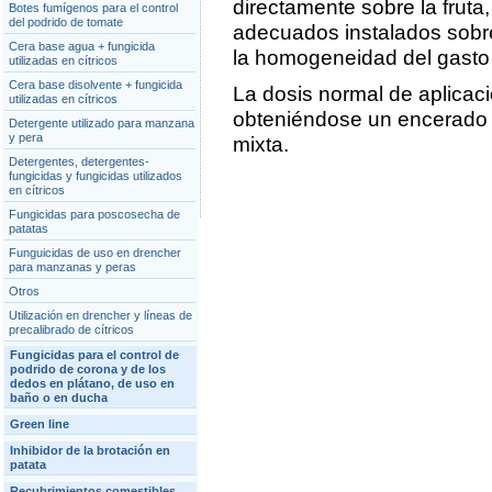
directamente sobre la fruta
Botes fumígenos para el control
del podrido de tomate
adecuados instalados sobre
Cera base agua + fungicida
la homogeneidad del gasto d
utilizadas en cítricos
Cera base disolvente + fungicida
La dosis normal de aplicació
utilizadas en cítricos
obteniéndose un encerado d
Detergente utilizado para manzana
y pera
mixta.
Detergentes, detergentes-
fungicidas y fungicidas utilizados
en cítricos
Fungicidas para poscosecha de
patatas
Funguicidas de uso en drencher
para manzanas y peras
Otros
Utilización en drencher y líneas de
precalibrado de cítricos
Fungicidas para el control de
podrido de corona y de los
dedos en plátano, de uso en
baño o en ducha
Green line
Inhibidor de la brotación en
patata
Recubrimientos comestibles