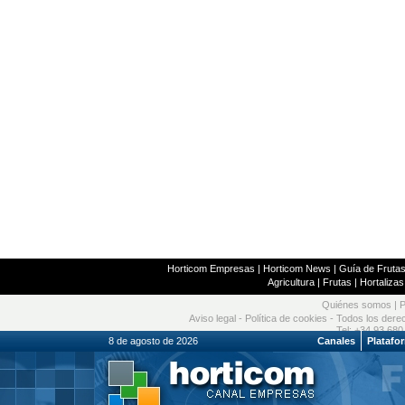
Horticom Empresas
|
Horticom News
|
Guía de Frutas
Agricultura
|
Frutas
|
Hortalizas
Quiénes somos
|
P
Aviso legal
-
Política de cookies
- Todos los dere
Tel: +34 93 680
8 de agosto de 2026
Canales
Platafo