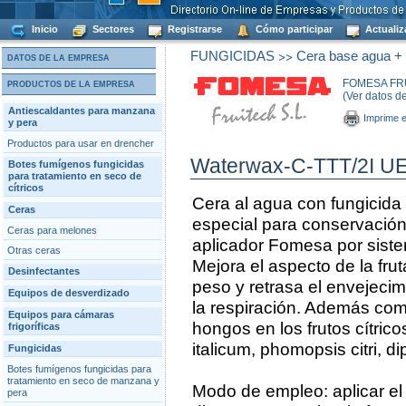
Inicio
Sectores
Registrarse
Cómo participar
Actualiz
>>
FUNGICIDAS
Cera base agua + f
DATOS DE LA EMPRESA
FOMESA FRU
PRODUCTOS DE LA EMPRESA
(Ver datos d
Antiescaldantes para manzana
Imprime e
y pera
Productos para usar en drencher
Waterwax-C-TTT/2I U
Botes fumígenos fungicidas
para tratamiento en seco de
cítricos
Cera al agua con fungicida 
Ceras
especial para conservación,
Ceras para melones
aplicador Fomesa por siste
Otras ceras
Mejora el aspecto de la frut
Desinfectantes
peso y retrasa el envejecim
Equipos de desverdizado
la respiración. Además co
Equipos para cámaras
hongos en los frutos cítricos
frigoríficas
italicum, phomopsis citri, di
Fungicidas
Botes fumígenos fungicidas para
tratamiento en seco de manzana y
Modo de empleo: aplicar el
pera