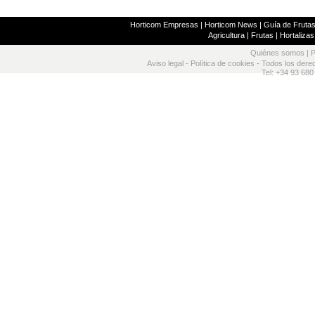
Horticom Empresas
|
Horticom News
|
Guía de Frutas
Agricultura
|
Frutas
|
Hortalizas
Quiénes somos
|
P
Aviso legal
-
Política de cookies
- Todos los dere
Tel: +34 93 680