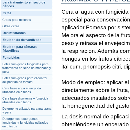
para tratamiento en seco de
cítricos
Cera al agua con fungicida 
Ceras
especial para conservación,
Ceras para melones
Otras ceras
aplicador Fomesa por siste
Desinfectantes
Mejora el aspecto de la frut
Equipos de desverdizado
peso y retrasa el envejecim
Equipos para cámaras
la respiración. Además co
frigoríficas
Fungicidas
hongos en los frutos cítricos
Botes fumígenos fungicidas para
italicum, phomopsis citri, di
tratamiento en seco de manzana y
pera
Botes fumígenos para el control
Modo de empleo: aplicar el
del podrido de tomate
Cera base agua + fungicida
directamente sobre la fruta
utilizadas en cítricos
adecuados instalados sobre
Cera base disolvente + fungicida
utilizadas en cítricos
la homogeneidad del gasto d
Detergente utilizado para manzana
y pera
La dosis normal de aplicació
Detergentes, detergentes-
fungicidas y fungicidas utilizados
obteniéndose un encerado d
en cítricos