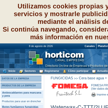
Utilizamos cookies propias 
servicios y mostrarle publici
mediante el análisis 
Si continúa navegando, consider
más información en nue
8 de agosto de 2026
Canales
Platafo
Inicio
Sectores
Registrarse
Cómo participar
Actualiz
>>
FUNGICIDAS
Cera base agua + f
DATOS DE LA EMPRESA
FOMESA FRU
PRODUCTOS DE LA EMPRESA
(Ver datos d
Antiescaldantes para manzana
Imprime e
y pera
Productos para usar en drencher
Waterwax-C-TTT/2I U
Botes fumígenos fungicidas