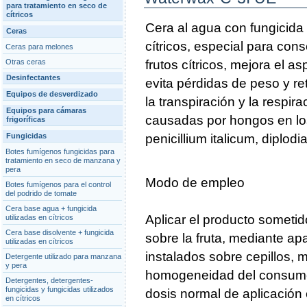
para tratamiento en seco de
cítricos
Cera al agua con fungicida 
Ceras
cítricos, especial para co
Ceras para melones
Otras ceras
frutos cítricos, mejora el as
Desinfectantes
evita pérdidas de peso y re
Equipos de desverdizado
la transpiración y la resp
Equipos para cámaras
causadas por hongos en los f
frigoríficas
Fungicidas
penicillium italicum, diplodia
Botes fumígenos fungicidas para
tratamiento en seco de manzana y
pera
Modo de empleo
Botes fumígenos para el control
del podrido de tomate
Cera base agua + fungicida
Aplicar el producto sometid
utilizadas en cítricos
Cera base disolvente + fungicida
sobre la fruta, mediante a
utilizadas en cítricos
instalados sobre cepillos, 
Detergente utilizado para manzana
y pera
homogeneidad del consumo d
Detergentes, detergentes-
fungicidas y fungicidas utilizados
dosis normal de aplicación e
en cítricos