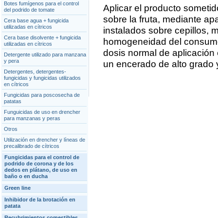
Botes fumígenos para el control
Aplicar el producto sometid
del podrido de tomate
sobre la fruta, mediante a
Cera base agua + fungicida
utilizadas en cítricos
instalados sobre cepillos, 
Cera base disolvente + fungicida
homogeneidad del consumo d
utilizadas en cítricos
dosis normal de aplicación e
Detergente utilizado para manzana
y pera
un encerado de alto grado y
Detergentes, detergentes-
fungicidas y fungicidas utilizados
en cítricos
Fungicidas para poscosecha de
patatas
Funguicidas de uso en drencher
para manzanas y peras
Otros
Utilización en drencher y líneas de
precalibrado de cítricos
Fungicidas para el control de
podrido de corona y de los
dedos en plátano, de uso en
baño o en ducha
Green line
Inhibidor de la brotación en
patata
Recubrimientos comestibles