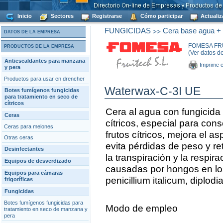
Inicio
Sectores
Registrarse
Cómo participar
Actualiz
>>
FUNGICIDAS
Cera base agua + f
DATOS DE LA EMPRESA
FOMESA FRU
PRODUCTOS DE LA EMPRESA
(Ver datos d
Antiescaldantes para manzana
Imprime e
y pera
Productos para usar en drencher
Waterwax-C-3I UE
Botes fumígenos fungicidas
para tratamiento en seco de
cítricos
Cera al agua con fungicida 
Ceras
cítricos, especial para co
Ceras para melones
frutos cítricos, mejora el as
Otras ceras
evita pérdidas de peso y re
Desinfectantes
la transpiración y la resp
Equipos de desverdizado
causadas por hongos en los f
Equipos para cámaras
penicillium italicum, diplodia
frigoríficas
Fungicidas
Botes fumígenos fungicidas para
Modo de empleo
tratamiento en seco de manzana y
pera