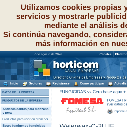
Utilizamos cookies propias 
servicios y mostrarle publici
mediante el análisis 
Si continúa navegando, consider
más información en nue
7 de agosto de 2026
Canales
Platafo
Inicio
Sectores
Registrarse
Cómo participar
Actualiz
>>
FUNGICIDAS
Cera base agua + f
DATOS DE LA EMPRESA
FOMESA FRU
PRODUCTOS DE LA EMPRESA
(Ver datos d
Antiescaldantes para manzana
Imprime e
y pera
Productos para usar en drencher
Waterwax-C-3I UE
Botes fumígenos fungicidas