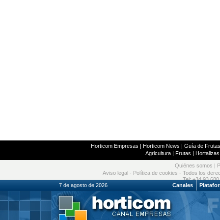
Horticom Empresas
|
Horticom News
|
Guía de Frutas
Agricultura
|
Frutas
|
Hortalizas
Quiénes somos
|
P
Aviso legal
-
Política de cookies
- Todos los dere
Tel: +34 93 680
7 de agosto de 2026
Canales
Platafo