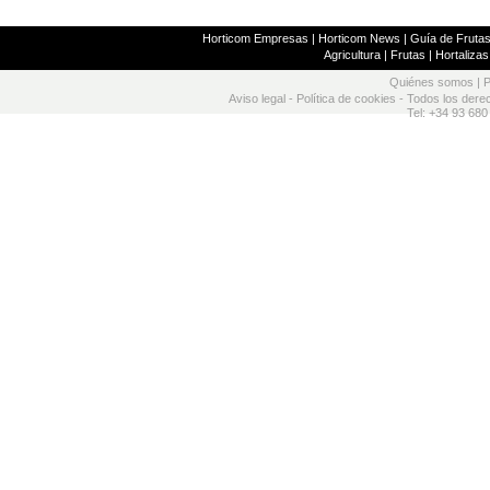
Horticom Empresas
|
Horticom News
|
Guía de Frutas
Agricultura
|
Frutas
|
Hortalizas
Quiénes somos
|
P
Aviso legal
-
Política de cookies
- Todos los dere
Tel: +34 93 680