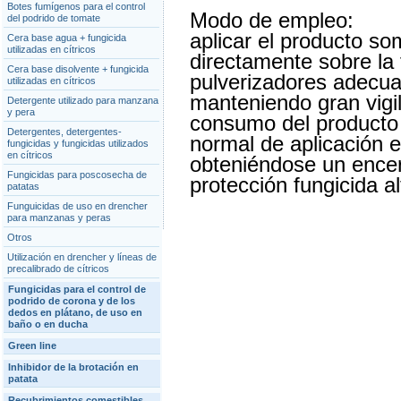
Botes fumígenos para el control
Modo de empleo:
del podrido de tomate
aplicar el producto so
Cera base agua + fungicida
utilizadas en cítricos
directamente sobre la 
Cera base disolvente + fungicida
pulverizadores adecuad
utilizadas en cítricos
manteniendo gran vigi
Detergente utilizado para manzana
y pera
consumo del producto y
Detergentes, detergentes-
normal de aplicación es
fungicidas y fungicidas utilizados
en cítricos
obteniéndose un encer
Fungicidas para poscosecha de
protección fungicida al
patatas
Funguicidas de uso en drencher
para manzanas y peras
Otros
Utilización en drencher y líneas de
precalibrado de cítricos
Fungicidas para el control de
podrido de corona y de los
dedos en plátano, de uso en
baño o en ducha
Green line
Inhibidor de la brotación en
patata
Recubrimientos comestibles