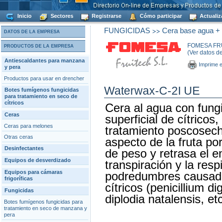
Inicio
Sectores
Registrarse
Cómo participar
Actualiz
>>
FUNGICIDAS
Cera base agua + f
DATOS DE LA EMPRESA
FOMESA FRU
PRODUCTOS DE LA EMPRESA
(Ver datos d
Antiescaldantes para manzana
Imprime e
y pera
Productos para usar en drencher
Waterwax-C-2I UE
Botes fumígenos fungicidas
para tratamiento en seco de
cítricos
Cera al agua con fungi
Ceras
superficial de cítricos
Ceras para melones
tratamiento poscosecha
Otras ceras
aspecto de la fruta por
Desinfectantes
de peso y retrasa el e
Equipos de desverdizado
transpiración y la res
Equipos para cámaras
podredumbres causada
frigoríficas
cítricos (penicillium di
Fungicidas
diplodia natalensis, etc
Botes fumígenos fungicidas para
tratamiento en seco de manzana y
pera