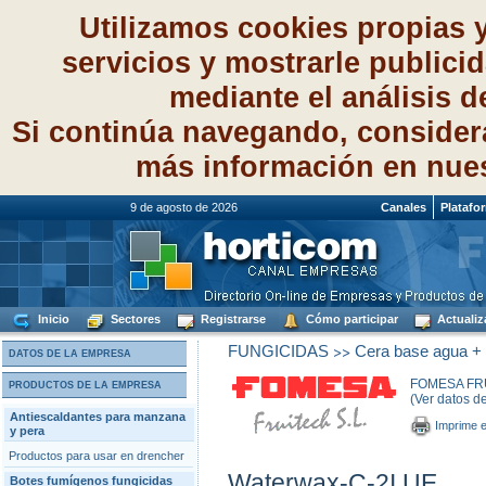
Utilizamos cookies propias 
servicios y mostrarle publici
mediante el análisis 
Si continúa navegando, consider
más información en nue
9 de agosto de 2026
Canales
Platafo
Inicio
Sectores
Registrarse
Cómo participar
Actualiz
>>
FUNGICIDAS
Cera base agua + f
DATOS DE LA EMPRESA
FOMESA FRU
PRODUCTOS DE LA EMPRESA
(Ver datos d
Antiescaldantes para manzana
Imprime e
y pera
Productos para usar en drencher
Waterwax-C-2I UE
Botes fumígenos fungicidas