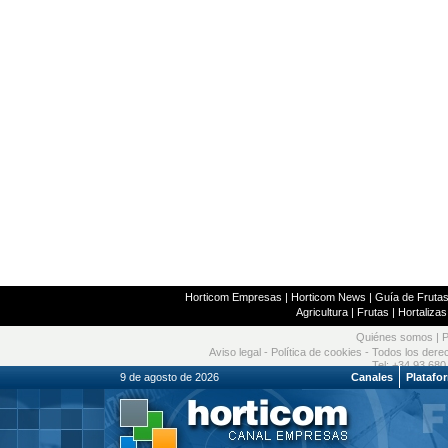
Horticom Empresas
|
Horticom News
|
Guía de Frutas
Agricultura
|
Frutas
|
Hortalizas
Quiénes somos
|
P
Aviso legal
-
Política de cookies
- Todos los dere
Tel: +34 93 680
9 de agosto de 2026
Canales
Platafo