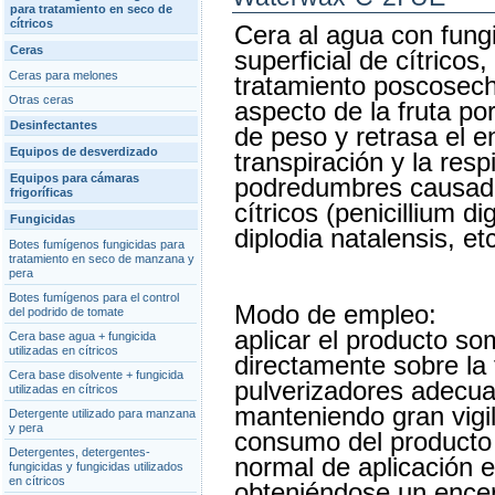
para tratamiento en seco de
cítricos
Cera al agua con fungi
Ceras
superficial de cítricos
Ceras para melones
tratamiento poscosecha
Otras ceras
aspecto de la fruta por
Desinfectantes
de peso y retrasa el e
Equipos de desverdizado
transpiración y la res
Equipos para cámaras
podredumbres causada
frigoríficas
cítricos (penicillium di
Fungicidas
diplodia natalensis, etc
Botes fumígenos fungicidas para
tratamiento en seco de manzana y
pera
Botes fumígenos para el control
Modo de empleo:
del podrido de tomate
aplicar el producto so
Cera base agua + fungicida
utilizadas en cítricos
directamente sobre la 
Cera base disolvente + fungicida
pulverizadores adecuad
utilizadas en cítricos
manteniendo gran vigi
Detergente utilizado para manzana
y pera
consumo del producto y
Detergentes, detergentes-
normal de aplicación es
fungicidas y fungicidas utilizados
en cítricos
obteniéndose un encer