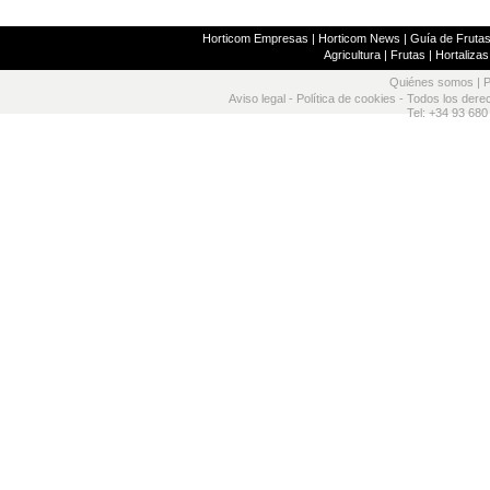
Horticom Empresas
|
Horticom News
|
Guía de Frutas
Agricultura
|
Frutas
|
Hortalizas
Quiénes somos
|
P
Aviso legal
-
Política de cookies
- Todos los dere
Tel: +34 93 680