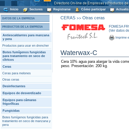
Inicio
Sectores
Registrarse
Cómo participar
Actualiz
>>
CERAS
Otras ceras
DATOS DE LA EMPRESA
FOMESA FRU
PRODUCTOS DE LA EMPRESA
(Ver datos d
Antiescaldantes para manzana
Imprime e
y pera
Productos para usar en drencher
Waterwax-C
Botes fumígenos fungicidas
para tratamiento en seco de
cítricos
Cera 10% agua para alargar la vida come
peso. Presentación: 200 kg.
Ceras
Ceras para melones
Otras ceras
Desinfectantes
Equipos de desverdizado
Equipos para cámaras
frigoríficas
Fungicidas
Botes fumígenos fungicidas para
tratamiento en seco de manzana y
pera