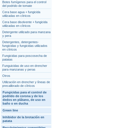
Botes fumígenos para el control
del podrido de tomate
Cera base agua + fungicida
utilizadas en cítricos
Cera base disolvente + fungicida
utilizadas en cítricos
Detergente utilizado para manzana
y pera
Detergentes, detergentes-
fungicidas y fungicidas utilizados
en cítricos
Fungicidas para poscosecha de
patatas
Funguicidas de uso en drencher
para manzanas y peras
Otros
Utilización en drencher y líneas de
precalibrado de cítricos
Fungicidas para el control de
podrido de corona y de los
dedos en plátano, de uso en
baño o en ducha
Green line
Inhibidor de la brotación en
patata
Recubrimientos comestibles