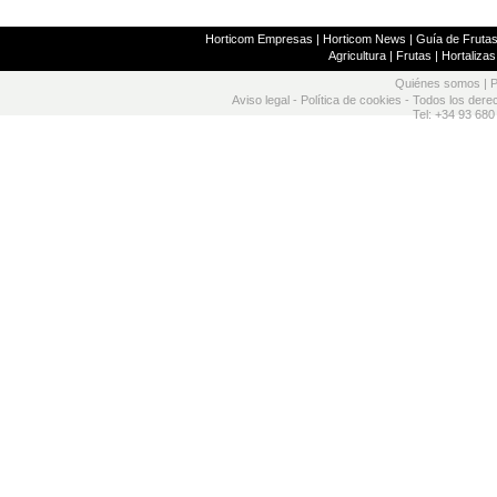
Horticom Empresas
|
Horticom News
|
Guía de Frutas
Agricultura
|
Frutas
|
Hortalizas
Quiénes somos
|
P
Aviso legal
-
Política de cookies
- Todos los dere
Tel: +34 93 680