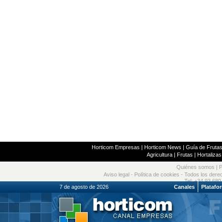
Horticom Empresas
|
Horticom News
|
Guía de Frutas
Agricultura
|
Frutas
|
Hortalizas
Quiénes somos
|
P
Aviso legal
-
Política de cookies
- Todos los dere
Tel: +34 93 680
7 de agosto de 2026
Canales
Platafo