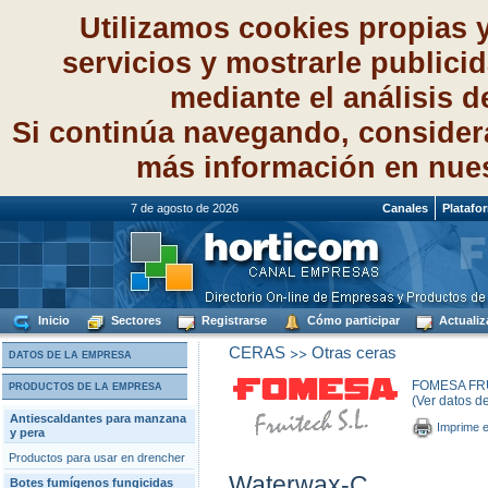
Utilizamos cookies propias 
servicios y mostrarle publici
mediante el análisis 
Si continúa navegando, consider
más información en nue
7 de agosto de 2026
Canales
Platafo
Inicio
Sectores
Registrarse
Cómo participar
Actualiz
>>
CERAS
Otras ceras
DATOS DE LA EMPRESA
FOMESA FRU
PRODUCTOS DE LA EMPRESA
(Ver datos d
Antiescaldantes para manzana
Imprime e
y pera
Productos para usar en drencher
Waterwax-C
Botes fumígenos fungicidas