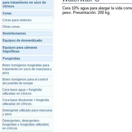
para tratamiento en seco de
cítricos
Cera 10% agua para alargar la vida come
peso. Presentación: 200 kg.
Ceras
Ceras para melones
Otras ceras
Desinfectantes
Equipos de desverdizado
Equipos para cámaras
frigoríficas
Fungicidas
Botes fumígenos fungicidas para
tratamiento en seco de manzana y
pera
Botes fumígenos para el control
del podrido de tomate
Cera base agua + fungicida
utilizadas en cítricos
Cera base disolvente + fungicida
utilizadas en cítricos
Detergente utilizado para manzana
y pera
Detergentes, detergentes-
fungicidas y fungicidas utilizados
en cítricos