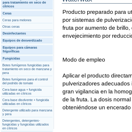
para tratamiento en seco de
cítricos
Producto preparado para ut
Ceras
por sistemas de pulverizaci
Ceras para melones
Otras ceras
fruta por aumento de brillo,
Desinfectantes
envejecimiento por reducció
Equipos de desverdizado
Equipos para cámaras
frigoríficas
Fungicidas
Modo de empleo
Botes fumígenos fungicidas para
tratamiento en seco de manzana y
pera
Aplicar el producto directa
Botes fumígenos para el control
pulverizadores adecuados i
del podrido de tomate
Cera base agua + fungicida
gran vigilancia en la homo
utilizadas en cítricos
de la fruta. La dosis normal 
Cera base disolvente + fungicida
utilizadas en cítricos
obteniéndose un encerado 
Detergente utilizado para manzana
y pera
Detergentes, detergentes-
fungicidas y fungicidas utilizados
en cítricos