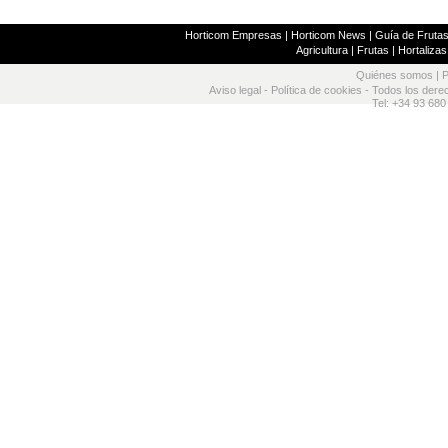
Horticom Empresas
|
Horticom News
|
Guía de Frutas
Agricultura
|
Frutas
|
Hortalizas
Quiénes somos
|
P
Aviso legal
-
Política de cookies
- Todos los dere
Tel: +34 93 680