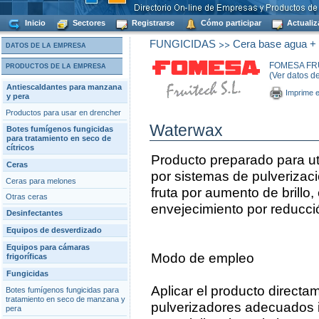
Inicio
Sectores
Registrarse
Cómo participar
Actualiz
>>
FUNGICIDAS
Cera base agua + f
DATOS DE LA EMPRESA
FOMESA FRU
PRODUCTOS DE LA EMPRESA
(Ver datos d
Antiescaldantes para manzana
Imprime e
y pera
Productos para usar en drencher
Waterwax
Botes fumígenos fungicidas
para tratamiento en seco de
cítricos
Producto preparado para ut
Ceras
por sistemas de pulverizaci
Ceras para melones
fruta por aumento de brillo,
Otras ceras
envejecimiento por reducció
Desinfectantes
Equipos de desverdizado
Equipos para cámaras
Modo de empleo
frigoríficas
Fungicidas
Aplicar el producto directa
Botes fumígenos fungicidas para
tratamiento en seco de manzana y
pulverizadores adecuados i
pera