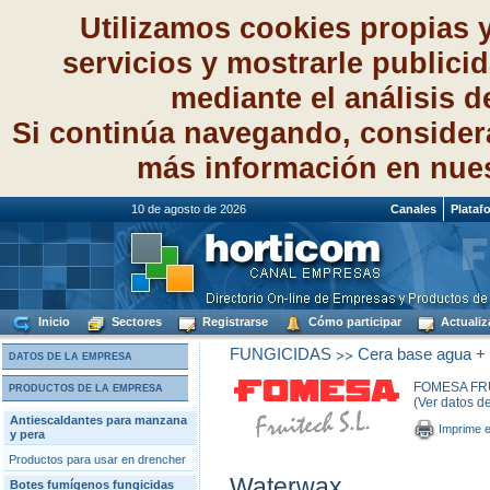
Utilizamos cookies propias 
servicios y mostrarle publici
mediante el análisis 
Si continúa navegando, consider
más información en nue
10 de agosto de 2026
Canales
Plataf
Inicio
Sectores
Registrarse
Cómo participar
Actualiz
>>
FUNGICIDAS
Cera base agua + f
DATOS DE LA EMPRESA
FOMESA FRU
PRODUCTOS DE LA EMPRESA
(Ver datos d
Antiescaldantes para manzana
Imprime e
y pera
Productos para usar en drencher
Waterwax
Botes fumígenos fungicidas