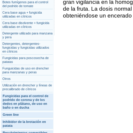
gran vigilancia en la homo
Botes fumígenos para el control
del podrido de tomate
de la fruta. La dosis normal 
Cera base agua + fungicida
obteniéndose un encerado 
utilizadas en cítricos
Cera base disolvente + fungicida
utilizadas en cítricos
Detergente utilizado para manzana
y pera
Detergentes, detergentes-
fungicidas y fungicidas utilizados
en cítricos
Fungicidas para poscosecha de
patatas
Funguicidas de uso en drencher
para manzanas y peras
Otros
Utilización en drencher y líneas de
precalibrado de cítricos
Fungicidas para el control de
podrido de corona y de los
dedos en plátano, de uso en
baño o en ducha
Green line
Inhibidor de la brotación en
patata
Recubrimientos comestibles