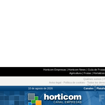
Horticom Empresas
|
Horticom News
|
Guía de Frutas
Agricultura
|
Frutas
|
Hortalizas
Quiénes somos
|
P
Aviso legal
-
Política de cookies
- Todos los dere
Tel: +34 93 680
10 de agosto de 2026
Canales
Plataf