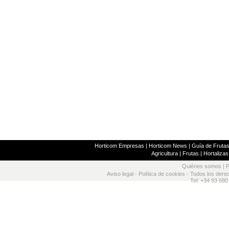
Horticom Empresas
|
Horticom News
|
Guía de Frutas
Agricultura
|
Frutas
|
Hortalizas
Quiénes somos
|
P
Aviso legal
-
Política de cookies
- Todos los dere
Tel: +34 93 680