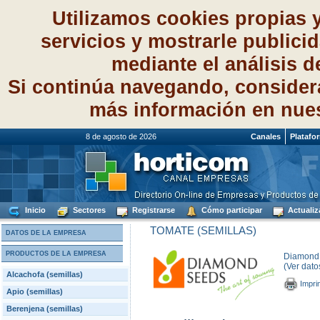
Utilizamos cookies propias 
servicios y mostrarle publici
mediante el análisis 
Si continúa navegando, consider
más información en nue
8 de agosto de 2026
Canales
Platafo
Inicio
Sectores
Registrarse
Cómo participar
Actualiz
TOMATE (SEMILLAS)
DATOS DE LA EMPRESA
PRODUCTOS DE LA EMPRESA
Diamond 
(Ver dato
Alcachofa (semillas)
Impri
Apio (semillas)
Berenjena (semillas)