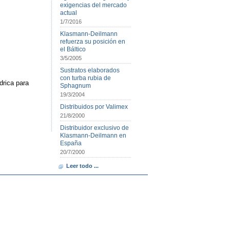
exigencias del mercado
actual
1/7/2016
Klasmann-Deilmann
refuerza su posición en
el Báltico
3/5/2005
Sustratos elaborados
con turba rubia de
drica para
Sphagnum
19/3/2004
Distribuidos por Valimex
21/8/2000
Distribuidor exclusivo de
Klasmann-Deilmann en
España
20/7/2000
Leer todo ...