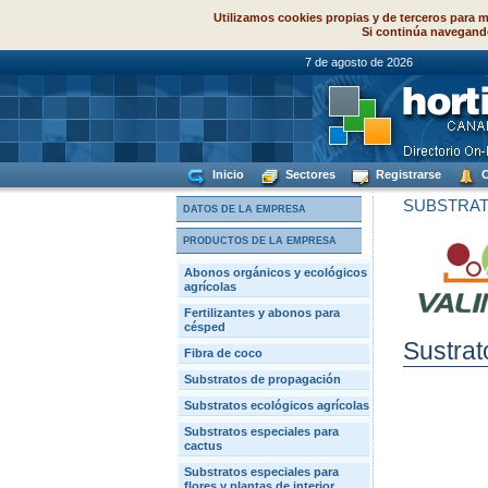
Utilizamos cookies propias y de terceros para m
Si continúa navegand
7 de agosto de
Inicio
Sectores
Registrarse
C
SUBSTRAT
DATOS DE LA EMPRESA
PRODUCTOS DE LA EMPRESA
Abonos orgánicos y ecológicos
agrícolas
Fertilizantes y abonos para
césped
Sustrat
Fibra de coco
Substratos de propagación
Substratos ecológicos agrícolas
Substratos especiales para
cactus
Substratos especiales para
flores y plantas de interior