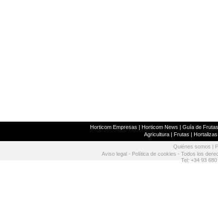
Horticom Empresas
|
Horticom News
|
Guía de Frutas
Agricultura
|
Frutas
|
Hortalizas
Quiénes somos
|
P
Aviso legal
-
Política de cookies
- Todos los dere
Tel: +34 93 680