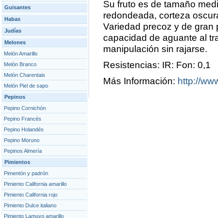
Su fruto es de tamaño medi
Guisantes
redondeada, corteza oscura
Habas
Variedad precoz y de gran 
Judías
capacidad de aguante al tra
Melones
manipulación sin rajarse.
Melón Amarillo
Resistencias: IR: Fon: 0,1
Melón Branco
Melón Charentais
Más Información:
http://ww
Melón Piel de sapo
Pepinos
Pepino Cornichón
Pepino Francés
Pepino Holandés
Pepino Moruno
Pepinos Almería
Pimientos
Pimentón y padrón
Pimiento California amarillo
Pimiento California rojo
Pimiento Dulce italiano
Pimiento Lamuyo amarillo