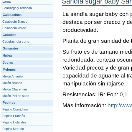
Sandía sugar baby Sa
Larga
Semilarga y redonda
La sandía sugar baby con 
Calabacines
destaca por ser precoz y d
Calabacín Blanco
Calabacín Verde
productividad.
Cebollas
Planta de gran sanidad de t
Cebollas, día corto
Guisantes
Su fruto es de tamaño medi
Habas
redondeada, corteza oscura
Judías
Variedad precoz y de gran 
Melones
capacidad de aguante al tra
Melón Amarillo
manipulación sin rajarse.
Melón Branco
Melón Charentais
Resistencias: IR: Fon: 0,1
Melón Piel de sapo
Pepinos
Más Información:
http://ww
Pepino Cornichón
Pepino Francés
Pepino Holandés
Pepino Moruno