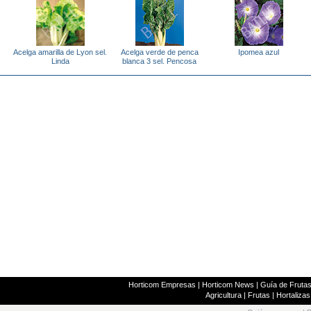
Acelga amarilla de Lyon sel.
Acelga verde de penca
Ipomea azul
Linda
blanca 3 sel. Pencosa
Horticom Empresas
|
Horticom News
|
Guía de Frutas
Agricultura
|
Frutas
|
Hortalizas