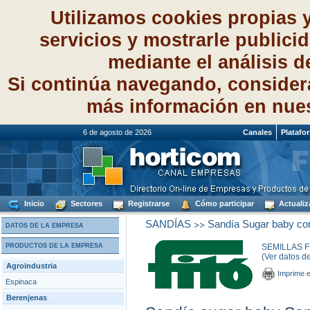
Utilizamos cookies propias 
servicios y mostrarle publici
mediante el análisis 
Si continúa navegando, consider
más información en nue
6 de agosto de 2026
Canales
Platafo
Inicio
Sectores
Registrarse
Cómo participar
Actualiz
>>
SANDÍAS
Sandía Sugar baby con
DATOS DE LA EMPRESA
PRODUCTOS DE LA EMPRESA
SEMILLAS FI
(Ver datos d
Agroindustria
Imprime e
Espinaca
Berenjenas