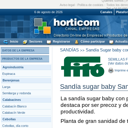
Quiénes somos
|
P
Aviso legal
-
Política de cookies
- Todos los dere
Tel: +34 93 680
6 de agosto de 2026
Canales
Platafo
Inicio
Sectores
Registrarse
Cómo participar
Actualiz
>>
SANDÍAS
Sandía Sugar baby con
DATOS DE LA EMPRESA
PRODUCTOS DE LA EMPRESA
SEMILLAS FI
(Ver datos d
Agroindustria
Imprime e
Espinaca
Berenjenas
Sandía sugar baby Sa
Larga
Semilarga y redonda
La sandía sugar baby con 
Calabacines
destaca por ser precoz y d
Calabacín Blanco
productividad.
Calabacín Verde
Cebollas
Planta de gran sanidad de t
Cebollas, día corto