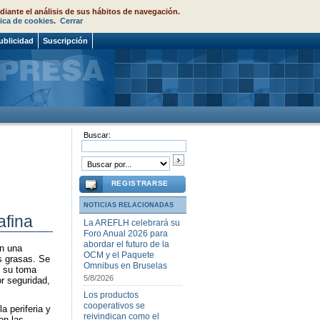
diante el análisis de sus hábitos de navegación.
tica de cookies
.
Cerrar
ublicidad
Suscripción
Buscar:
REGISTRARSE
NOTICIAS RELACIONADAS
afina
La AREFLH celebrará su
Foro Anual 2026 para
abordar el futuro de la
on una
OCM y el Paquete
s grasas. Se
Omnibus en Bruselas
r su toma
5/8/2026
r seguridad,
Los productos
cooperativos se
a periferia y
reivindican como el
en las