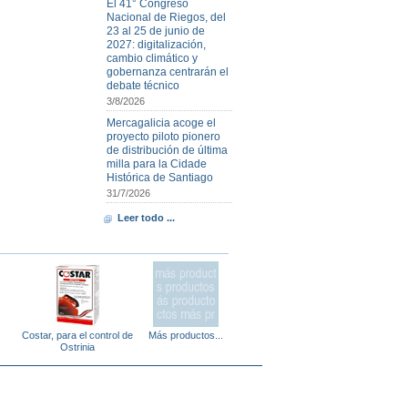
El 41° Congreso
Nacional de Riegos, del
23 al 25 de junio de
2027: digitalización,
cambio climático y
gobernanza centrarán el
debate técnico
3/8/2026
Mercagalicia acoge el
proyecto piloto pionero
de distribución de última
milla para la Cidade
Histórica de Santiago
31/7/2026
Leer todo ...
Costar, para el control de
Más productos...
Ostrinia