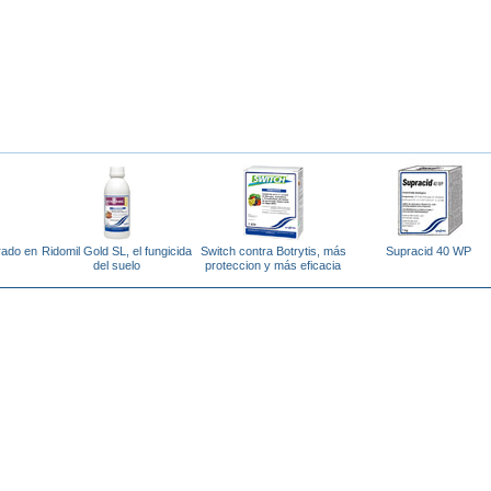
irado en
Ridomil Gold SL, el fungicida
Switch contra Botrytis, más
Supracid 40 WP
del suelo
proteccion y más eficacia