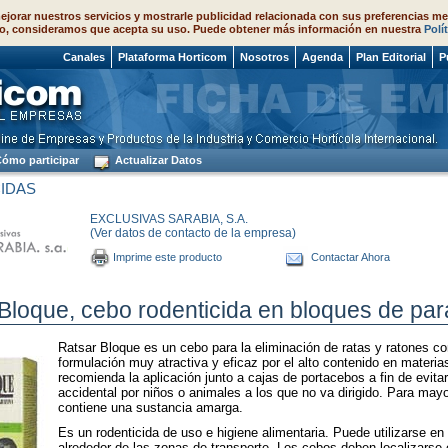
ejorar nuestros servicios y mostrarle publicidad relacionada con sus preferencias me
o, consideramos que acepta su uso. Puede obtener más información en nuestra
Polí
 2026
Canales
Plataforma Horticom
Nosotros
Agenda
Plan Editorial
P
ómo participar
Actualizar Datos
IDAS
EXCLUSIVAS SARABIA, S.A.
(Ver datos de contacto de la empresa)
Imprime este producto
Contactar Ahora
Bloque, cebo rodenticida en bloques de par
Ratsar Bloque es un cebo para la eliminación de ratas y ratones c
formulación muy atractiva y eficaz por el alto contenido en materia
recomienda la aplicación junto a cajas de portacebos a fin de evita
accidental por niños o animales a los que no va dirigido. Para mayo
contiene una sustancia amarga.
Es un rodenticida de uso e higiene alimentaria. Puede utilizarse en l
alrededor de las zonas de transporte. Los cebos deben localizarse 