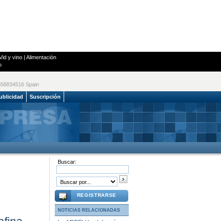
Vid y vino
|
Alimentación
o
 B58834516 Spain
ublicidad
Suscripción
Buscar:
REGISTRARSE
NOTICIAS RELACIONADAS