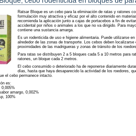
Bloque, cebo rodenticida en bloques de par
Ratsar Bloque es un cebo para la eliminación de ratas y ratones c
formulación muy atractiva y eficaz por el alto contenido en materia
recomienda la aplicación junto a cajas de portacebos a fin de evita
accidental por niños o animales a los que no va dirigido. Para mayo
contiene una sustancia amarga.
Es un rodenticida de uso e higiene alimentaria. Puede utilizarse en l
alrededor de las zonas de transporte. Los cebos deben localizarse 
proximidades de las madrigueras y zonas de tránsito de los roedor
Para ratas se distribuyen 2 a 5 bloques cada 5 a 10 metros para ra
ratones, un bloque cada 2 metros.
El cebo consumido o deteriorado ha de reponerse diariamente dura
días, hasta que haya desaparecido la actividad de los roedores, qu
ue el cebo permanece intacto.
ón es:
, 0,005%
sabor amargo, 0,002%
sp, 100%