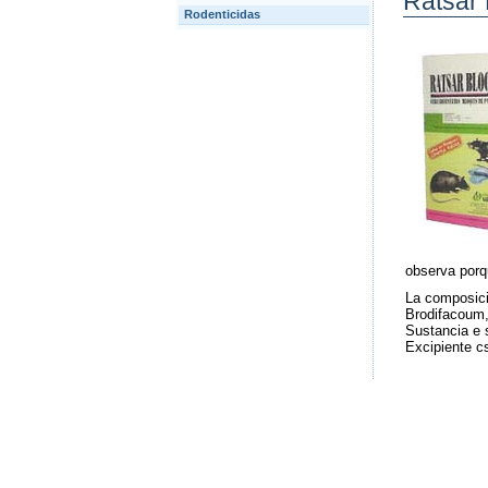
Ratsar 
Rodenticidas
observa porq
La composici
Brodifacoum
Sustancia e 
Excipiente c