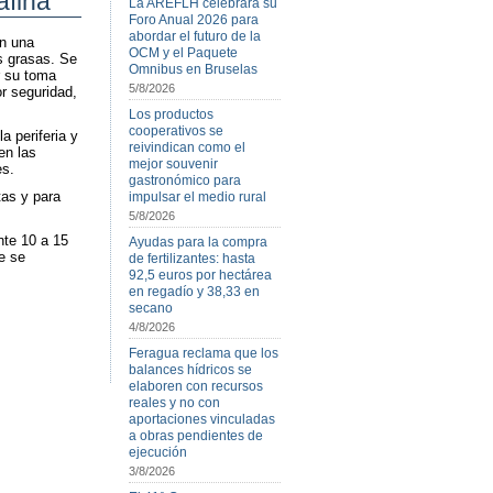
afina
La AREFLH celebrará su
Foro Anual 2026 para
abordar el futuro de la
on una
OCM y el Paquete
s grasas. Se
Omnibus en Bruselas
r su toma
5/8/2026
r seguridad,
Los productos
cooperativos se
a periferia y
reivindican como el
en las
mejor souvenir
es.
gastronómico para
tas y para
impulsar el medio rural
5/8/2026
nte 10 a 15
Ayudas para la compra
e se
de fertilizantes: hasta
92,5 euros por hectárea
en regadío y 38,33 en
secano
4/8/2026
Feragua reclama que los
balances hídricos se
elaboren con recursos
reales y no con
aportaciones vinculadas
a obras pendientes de
ejecución
3/8/2026