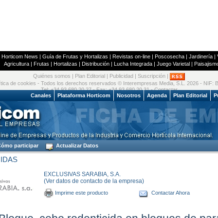
|
Horticom News
|
Guía de Frutas y Hortalizas
|
Revistas on-line
|
Poscosecha
|
Jardinería
|
Agricultura
|
Frutas
|
Hortalizas
|
Distribución
|
Lucha Integrada
|
Juego Varietal
|
Paisajism
Quiénes somos
|
Plan Editorial
|
Publicidad
|
Suscripción
|
ítica de cookies
- Todos los derechos reservados © Interempresas Media, S.L. 2026 - NIF:
Tel: +34 93 680 20 27 - Fax: +34 93 680 20 31 -
Contactar
 2026
Canales
Plataforma Horticom
Nosotros
Agenda
Plan Editorial
P
ómo participar
Actualizar Datos
IDAS
EXCLUSIVAS SARABIA, S.A.
(Ver datos de contacto de la empresa)
Imprime este producto
Contactar Ahora