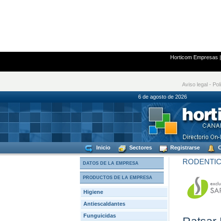
Horticom Empresas
Aviso legal
-
Pol
6 de agosto de
Inicio
Sectores
Registrarse
C
RODENTIC
DATOS DE LA EMPRESA
PRODUCTOS DE LA EMPRESA
Higiene
Antiescaldantes
Funguicidas