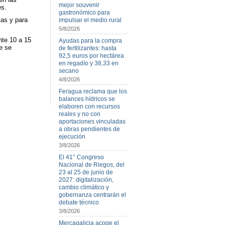
mejor souvenir
es.
gastronómico para
tas y para
impulsar el medio rural
5/8/2026
nte 10 a 15
Ayudas para la compra
e se
de fertilizantes: hasta
92,5 euros por hectárea
en regadío y 38,33 en
secano
4/8/2026
Feragua reclama que los
balances hídricos se
elaboren con recursos
reales y no con
aportaciones vinculadas
a obras pendientes de
ejecución
3/8/2026
El 41° Congreso
Nacional de Riegos, del
23 al 25 de junio de
2027: digitalización,
cambio climático y
gobernanza centrarán el
debate técnico
3/8/2026
Mercagalicia acoge el