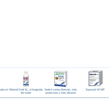
irado en
Ridomil Gold SL, el fungicida
Switch contra Botrytis, más
Supracid 40 WP
del suelo
proteccion y más eficacia