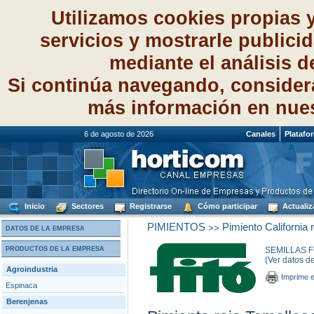
Utilizamos cookies propias 
servicios y mostrarle publici
mediante el análisis 
Si continúa navegando, consider
más información en nue
6 de agosto de 2026
Canales
Platafo
Inicio
Sectores
Registrarse
Cómo participar
Actualiz
>>
PIMIENTOS
Pimiento California r
DATOS DE LA EMPRESA
PRODUCTOS DE LA EMPRESA
SEMILLAS FI
(Ver datos d
Agroindustria
Imprime e
Espinaca
Berenjenas