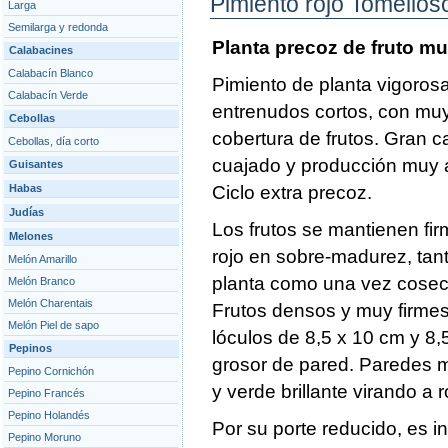
Pimiento rojo Tomellos
Larga
Semilarga y redonda
Planta precoz de fruto mu
Calabacines
Calabacín Blanco
Pimiento de planta vigorosa
Calabacín Verde
entrenudos cortos, con mu
Cebollas
cobertura de frutos. Gran c
Cebollas, día corto
cuajado y producción muy 
Guisantes
Habas
Ciclo extra precoz.
Judías
Los frutos se mantienen fi
Melones
rojo en sobre-madurez, tan
Melón Amarillo
planta como una vez cose
Melón Branco
Melón Charentais
Frutos densos y muy firmes
Melón Piel de sapo
lóculos de 8,5 x 10 cm y 8
Pepinos
grosor de pared. Paredes 
Pepino Cornichón
y verde brillante virando a r
Pepino Francés
Pepino Holandés
Por su porte reducido, es i
Pepino Moruno