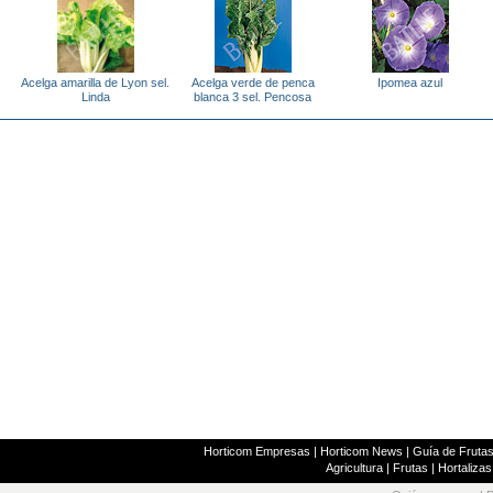
Acelga amarilla de Lyon sel.
Acelga verde de penca
Ipomea azul
Linda
blanca 3 sel. Pencosa
Horticom Empresas
|
Horticom News
|
Guía de Frutas
Agricultura
|
Frutas
|
Hortalizas