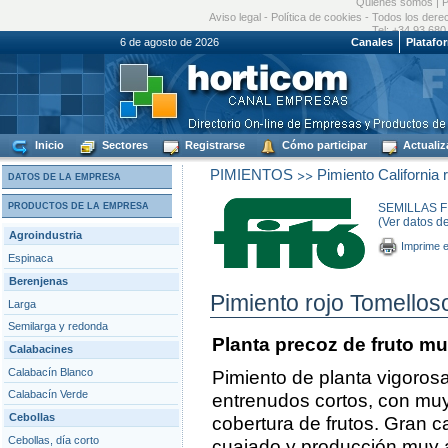
Quiénes somos
|
P
Aviso legal
-
Política de cookies
- Todos los dere
Tel: +34 93 680
6 de agosto de 2026
Canales
Platafo
Inicio
Sectores
Registrarse
Cómo participar
Actualiz
>>
PIMIENTOS
Pimiento California r
DATOS DE LA EMPRESA
PRODUCTOS DE LA EMPRESA
SEMILLAS FI
(Ver datos d
Agroindustria
Imprime e
Espinaca
Berenjenas
Pimiento rojo Tomellos
Larga
Semilarga y redonda
Planta precoz de fruto mu
Calabacines
Calabacín Blanco
Pimiento de planta vigorosa
Calabacín Verde
entrenudos cortos, con mu
Cebollas
cobertura de frutos. Gran c
Cebollas, día corto
cuajado y producción muy 