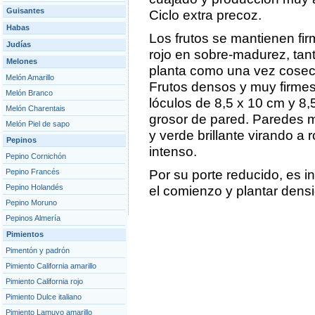
Guisantes
Ciclo extra precoz.
Habas
Los frutos se mantienen fi
Judías
rojo en sobre-madurez, tan
Melones
planta como una vez cose
Melón Amarillo
Frutos densos y muy firmes
Melón Branco
lóculos de 8,5 x 10 cm y 8
Melón Charentais
grosor de pared. Paredes 
Melón Piel de sapo
y verde brillante virando a r
Pepinos
intenso.
Pepino Cornichón
Pepino Francés
Por su porte reducido, es i
Pepino Holandés
el comienzo y plantar dens
Pepino Moruno
Pepinos Almería
Pimientos
Pimentón y padrón
Pimiento California amarillo
Pimiento California rojo
Pimiento Dulce italiano
Pimiento Lamuyo amarillo