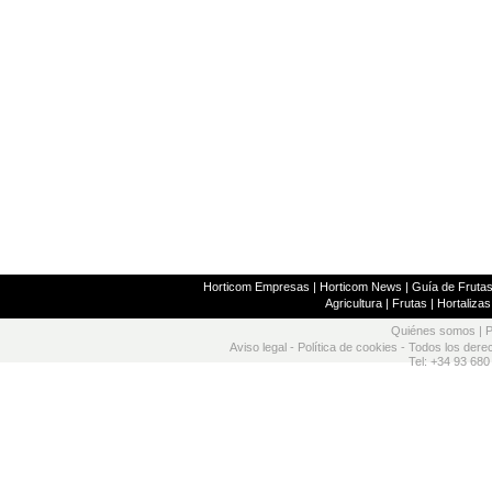
Horticom Empresas
|
Horticom News
|
Guía de Frutas
Agricultura
|
Frutas
|
Hortalizas
Quiénes somos
|
P
Aviso legal
-
Política de cookies
- Todos los dere
Tel: +34 93 680