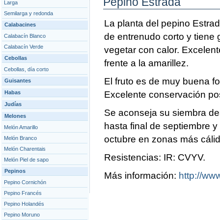
Pepino Estrada
Larga
Semilarga y redonda
La planta del pepino Estra
Calabacines
de entrenudo corto y tiene 
Calabacín Blanco
Calabacín Verde
vegetar con calor. Excelen
Cebollas
frente a la amarillez.
Cebollas, día corto
El fruto es de muy buena fo
Guisantes
Habas
Excelente conservación p
Judías
Se aconseja su siembra de
Melones
hasta final de septiembre y
Melón Amarillo
octubre en zonas más cálid
Melón Branco
Melón Charentais
Resistencias: IR: CVYV.
Melón Piel de sapo
Pepinos
Más información:
http://www
Pepino Cornichón
Pepino Francés
Pepino Holandés
Pepino Moruno