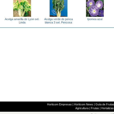
Acelga amarilla de Lyon sel.
Acelga verde de penca
Ipomea azul
Linda
blanca 3 sel. Pencosa
Horticom Empresas
|
Horticom News
|
Guía de Frutas
Agricultura
|
Frutas
|
Hortalizas