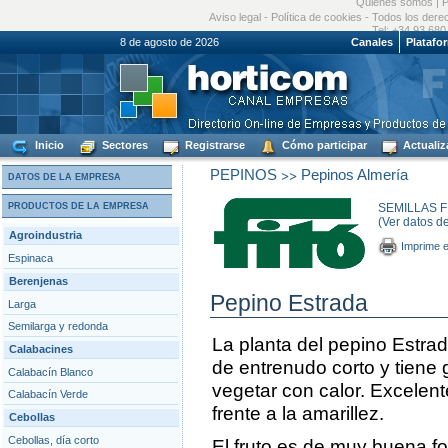
Quiénes somos
|
P
Aviso legal
-
Política de cookies
- Todos los dere
Tel: +34 93 680
8 de agosto de 2026
Canales
Platafo
Inicio
Sectores
Registrarse
Cómo participar
Actualiz
>>
PEPINOS
Pepinos Almería
DATOS DE LA EMPRESA
PRODUCTOS DE LA EMPRESA
SEMILLAS FI
(Ver datos d
Agroindustria
Imprime e
Espinaca
Berenjenas
Pepino Estrada
Larga
Semilarga y redonda
La planta del pepino Estra
Calabacines
de entrenudo corto y tiene 
Calabacín Blanco
vegetar con calor. Excelen
Calabacín Verde
frente a la amarillez.
Cebollas
Cebollas, día corto
El fruto es de muy buena fo