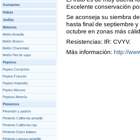
Guisantes
Excelente conservación p
Habas
Se aconseja su siembra de
Judías
hasta final de septiembre y
Melones
octubre en zonas más cálid
Melón Amarillo
Resistencias: IR: CVYV.
Melón Branco
Melón Charentais
Más información:
http://www
Melón Piel de sapo
Pepinos
Pepino Cornichón
Pepino Francés
Pepino Holandés
Pepino Moruno
Pepinos Almería
Pimientos
Pimentón y padrón
Pimiento California amarillo
Pimiento California rojo
Pimiento Dulce italiano
Pimiento Lamuyo amarillo