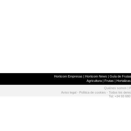
Horticom Empresas
|
Horticom News
|
Guía de Frutas
Agricultura
|
Frutas
|
Hortalizas
Quiénes somos
|
P
Aviso legal
-
Política de cookies
- Todos los dere
Tel: +34 93 680