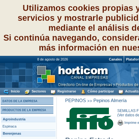
Utilizamos cookies propias 
servicios y mostrarle publici
mediante el análisis 
Si continúa navegando, consider
más información en nue
8 de agosto de 2026
Canales
Platafo
Inicio
Sectores
Registrarse
Cómo participar
Actualiz
>>
PEPINOS
Pepinos Almería
DATOS DE LA EMPRESA
PRODUCTOS DE LA EMPRESA
SEMILLAS FI
(Ver datos d
Agroindustria
Imprime e
Espinaca
Berenjenas