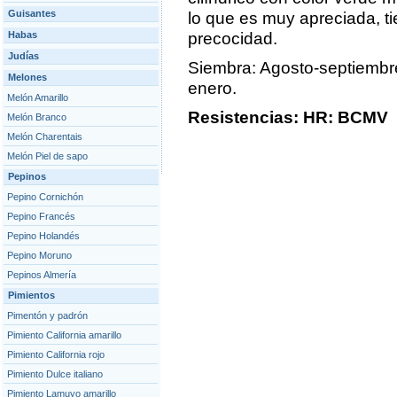
Guisantes
lo que es muy apreciada, t
Habas
precocidad.
Judías
Siembra: Agosto-septiembre
Melones
enero.
Melón Amarillo
Resistencias: HR: BCMV
Melón Branco
Melón Charentais
Melón Piel de sapo
Pepinos
Pepino Cornichón
Pepino Francés
Pepino Holandés
Pepino Moruno
Pepinos Almería
Pimientos
Pimentón y padrón
Pimiento California amarillo
Pimiento California rojo
Pimiento Dulce italiano
Pimiento Lamuyo amarillo