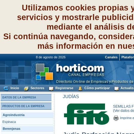
Utilizamos cookies propias 
servicios y mostrarle publici
mediante el análisis 
Si continúa navegando, consider
más información en nue
8 de agosto de 2026
Canales
Platafo
Inicio
Sectores
Registrarse
Cómo participar
Actualiz
JUDÍAS
DATOS DE LA EMPRESA
SEMILLAS FI
PRODUCTOS DE LA EMPRESA
(Ver datos d
Agroindustria
Imprime e
Espinaca
Berenjenas