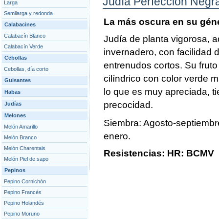
Judía Perfección Negr
Larga
Semilarga y redonda
La más oscura en su gén
Calabacines
Calabacín Blanco
Judía de planta vigorosa, a
Calabacín Verde
invernadero, con facilidad 
Cebollas
entrenudos cortos. Su fruto
Cebollas, día corto
cilíndrico con color verde 
Guisantes
lo que es muy apreciada, t
Habas
precocidad.
Judías
Melones
Siembra: Agosto-septiembre
Melón Amarillo
enero.
Melón Branco
Melón Charentais
Resistencias: HR: BCMV
Melón Piel de sapo
Pepinos
Pepino Cornichón
Pepino Francés
Pepino Holandés
Pepino Moruno