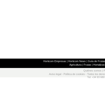
Horticom Empresas
|
Horticom News
|
Guía de Frutas
Agricultura
|
Frutas
|
Hortalizas
Quiénes somos
|
P
Aviso legal
-
Política de cookies
- Todos los dere
Tel: +34 93 680