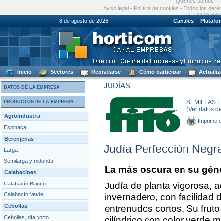
Quiénes somos
|
P
Aviso legal
-
Política de cookies
- Todos los dere
Tel: +34 93 680
8 de agosto de 2026
Canales
Platafo
Inicio
Sectores
Registrarse
Cómo participar
Actualiz
JUDÍAS
DATOS DE LA EMPRESA
SEMILLAS FI
PRODUCTOS DE LA EMPRESA
(Ver datos d
Agroindustria
Imprime e
Espinaca
Berenjenas
Judía Perfección Negr
Larga
Semilarga y redonda
La más oscura en su gén
Calabacines
Calabacín Blanco
Judía de planta vigorosa, a
Calabacín Verde
invernadero, con facilidad 
Cebollas
entrenudos cortos. Su fruto
Cebollas, día corto
cilíndrico con color verde 