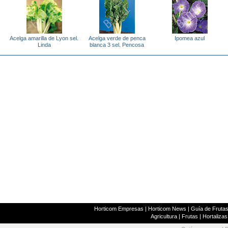
Acelga amarilla de Lyon sel.
Acelga verde de penca
Ipomea azul
Linda
blanca 3 sel. Pencosa
Horticom Empresas
|
Horticom News
|
Guía de Frutas
Agricultura
|
Frutas
|
Hortalizas