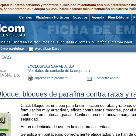
ejorar nuestros servicios y mostrarle publicidad relacionada con sus preferencias me
o, consideramos que acepta su uso. Puede obtener más información en nuestra
Polí
 2026
Canales
Plataforma Horticom
Nosotros
Agenda
Plan Editorial
P
ómo participar
Actualizar Datos
IDAS
EXCLUSIVAS SARABIA, S.A.
(Ver datos de contacto de la empresa)
Imprime este producto
Contactar Ahora
loque, bloques de parafina contra ratas y r
Crack Bloque es un cebo para la eliminación de ratas y ratones 
formulación muy atractiva y eficaz contra estos roedores, por el a
contenido en materias grasas. Contiene una sustancia amarga p
seguridad.
Es un rodenticida de uso en la industria alimentaria.
Se aplica en portacebos correctamente etiquetados y se han de di