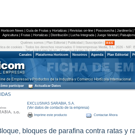
|
Horticom News
|
Guía de Frutas y Hortalizas
|
Revistas on-line
|
Poscosecha
|
Jardinería
|
Agricultura
|
Frutas
|
Hortalizas
|
Distribución
|
Lucha Integrada
|
Juego Varietal
|
Paisajism
Quiénes somos
|
Plan Editorial
|
Publicidad
|
Suscripción
|
ítica de cookies
- Todos los derechos reservados © Interempresas Media, S.L. 2026 - NIF:
Tel: +34 93 680 20 27 - Fax: +34 93 680 20 31 -
Contactar
 2026
Canales
Plataforma Horticom
Nosotros
Agenda
Plan Editorial
P
ómo participar
Actualizar Datos
IDAS
EXCLUSIVAS SARABIA, S.A.
(Ver datos de contacto de la empresa)
Imprime este producto
Contactar Ahora
loque, bloques de parafina contra ratas y r