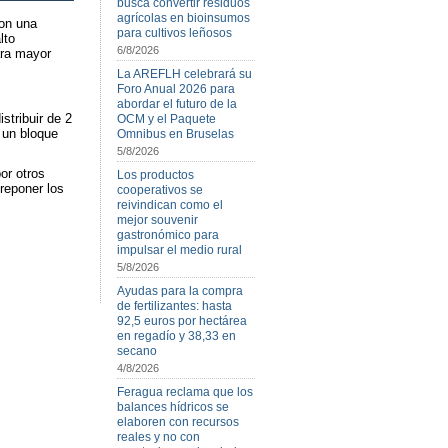
busca convertir residuos
agrícolas en bioinsumos
con una
para cultivos leñosos
lto
6/8/2026
ara mayor
La AREFLH celebrará su
Foro Anual 2026 para
abordar el futuro de la
stribuir de 2
OCM y el Paquete
 un bloque
Omnibus en Bruselas
5/8/2026
or otros
Los productos
 reponer los
cooperativos se
reivindican como el
mejor souvenir
gastronómico para
impulsar el medio rural
5/8/2026
Ayudas para la compra
de fertilizantes: hasta
92,5 euros por hectárea
en regadío y 38,33 en
secano
4/8/2026
Feragua reclama que los
balances hídricos se
elaboren con recursos
reales y no con