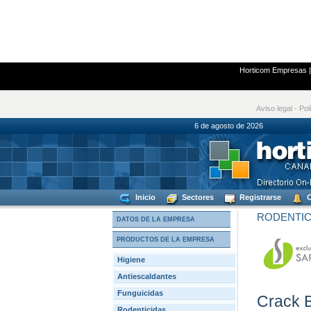
Horticom Empresas
Aviso legal
-
Pol
6 de agosto de
Inicio
Sectores
Registrarse
C
RODENTIC
DATOS DE LA EMPRESA
PRODUCTOS DE LA EMPRESA
Higiene
Antiescaldantes
Funguicidas
Crack B
Rodenticidas