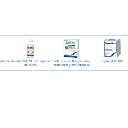
irado en
Ridomil Gold SL, el fungicida
Switch contra Botrytis, más
Supracid 40 WP
del suelo
proteccion y más eficacia