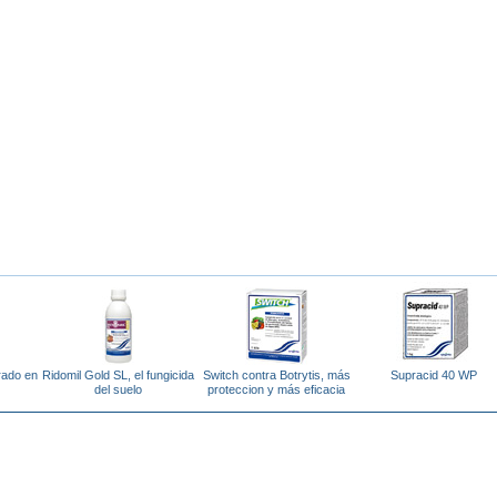
irado en
Ridomil Gold SL, el fungicida
Switch contra Botrytis, más
Supracid 40 WP
del suelo
proteccion y más eficacia