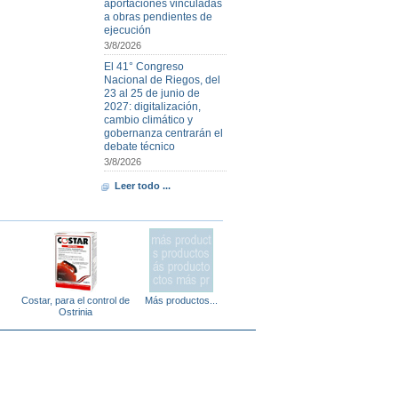
aportaciones vinculadas
a obras pendientes de
ejecución
3/8/2026
El 41° Congreso
Nacional de Riegos, del
23 al 25 de junio de
2027: digitalización,
cambio climático y
gobernanza centrarán el
debate técnico
3/8/2026
Leer todo ...
Costar, para el control de
Más productos...
Ostrinia