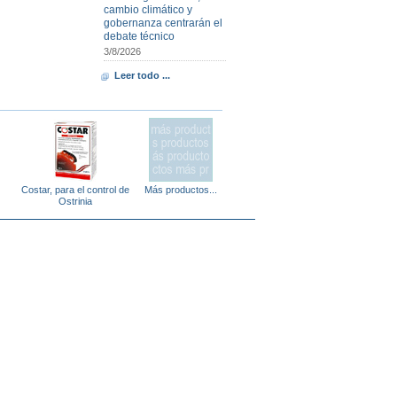
cambio climático y
gobernanza centrarán el
debate técnico
3/8/2026
Leer todo ...
Costar, para el control de
Más productos...
Ostrinia