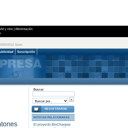
Vid y vino
|
Alimentación
o
 B58834516 Spain
ublicidad
Suscripción
Buscar:
REGISTRARSE
NOTICIAS RELACIONADAS
atones
El proyecto BioChargae