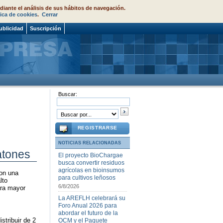
diante el análisis de sus hábitos de navegación.
tica de cookies
.
Cerrar
ublicidad
Suscripción
Buscar:
REGISTRARSE
NOTICIAS RELACIONADAS
atones
El proyecto BioChargae
busca convertir residuos
agrícolas en bioinsumos
con una
para cultivos leñosos
lto
6/8/2026
ara mayor
La AREFLH celebrará su
Foro Anual 2026 para
abordar el futuro de la
stribuir de 2
OCM y el Paquete