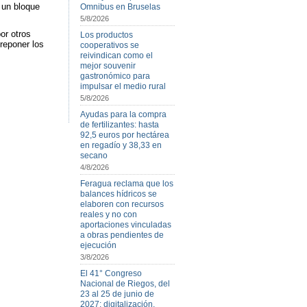
 un bloque
Omnibus en Bruselas
5/8/2026
or otros
Los productos
 reponer los
cooperativos se
reivindican como el
mejor souvenir
gastronómico para
impulsar el medio rural
5/8/2026
Ayudas para la compra
de fertilizantes: hasta
92,5 euros por hectárea
en regadío y 38,33 en
secano
4/8/2026
Feragua reclama que los
balances hídricos se
elaboren con recursos
reales y no con
aportaciones vinculadas
a obras pendientes de
ejecución
3/8/2026
El 41° Congreso
Nacional de Riegos, del
23 al 25 de junio de
2027: digitalización,