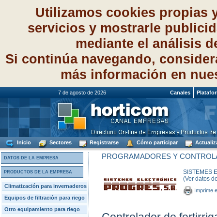
Utilizamos cookies propias 
servicios y mostrarle publici
mediante el análisis 
Si continúa navegando, consider
más información en nue
7 de agosto de 2026
Canales
Platafo
Inicio
Sectores
Registrarse
Cómo participar
Actualiz
PROGRAMADORES Y CONTROLA
DATOS DE LA EMPRESA
SISTEMES E
PRODUCTOS DE LA EMPRESA
(Ver datos d
Climatización para invernaderos
Imprime e
Equipos de filtración para riego
Otro equipamiento para riego