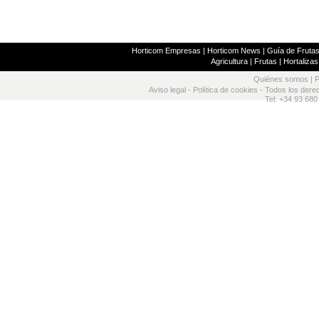
Horticom Empresas
|
Horticom News
|
Guía de Frutas
Agricultura
|
Frutas
|
Hortalizas
Quiénes somos
|
P
Aviso legal
-
Política de cookies
- Todos los dere
Tel: +34 93 680