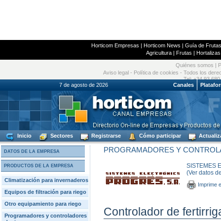
Horticom Empresas
|
Horticom News
|
Guía de Frutas
Agricultura
|
Frutas
|
Hortalizas
Quiénes somos
|
P
Aviso legal
-
Política de cookies
- Todos los dere
Tel: +34 93 680
7 de agosto de 2026
Canales
Platafo
Inicio
Sectores
Registrarse
Cómo participar
Actualiz
PROGRAMADORES Y CONTROLA
DATOS DE LA EMPRESA
SISTEMES E
PRODUCTOS DE LA EMPRESA
(Ver datos d
Climatización para invernaderos
Imprime e
Equipos de filtración para riego
Otro equipamiento para riego
Controlador de fertirr
Programadores y controladores