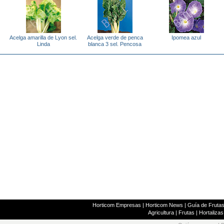
Acelga amarilla de Lyon sel.
Acelga verde de penca
Ipomea azul
Linda
blanca 3 sel. Pencosa
Horticom Empresas
|
Horticom News
|
Guía de Frutas
Agricultura
|
Frutas
|
Hortalizas