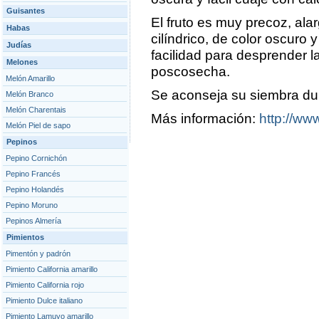
Guisantes
El fruto es muy precoz, alar
Habas
cilíndrico, de color oscuro y
Judías
facilidad para desprender la 
Melones
poscosecha.
Melón Amarillo
Se aconseja su siembra dur
Melón Branco
Melón Charentais
Más información:
http://www
Melón Piel de sapo
Pepinos
Pepino Cornichón
Pepino Francés
Pepino Holandés
Pepino Moruno
Pepinos Almería
Pimientos
Pimentón y padrón
Pimiento California amarillo
Pimiento California rojo
Pimiento Dulce italiano
Pimiento Lamuyo amarillo