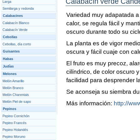
Calabacín verde Cand
Larga
Semilarga y redonda
Variedad muy adapatada a 
Calabacines
calor, se regula fácil y mant
Calabacín Blanco
Calabacín Verde
oscuro durante todo su cicl
Cebollas
La planta es de vigor medi
Cebollas, día corto
oscura y fácil cuaje con cal
Guisantes
Habas
El fruto es muy precoz, alar
Judías
cilíndrico, de color oscuro y
Melones
facilidad para desprender l
Melón Amarillo
Melón Branco
Se aconseja su siembra dur
Melón Charentais
Melón Piel de sapo
Más información:
http://www
Pepinos
Pepino Cornichón
Pepino Francés
Pepino Holandés
Pepino Moruno