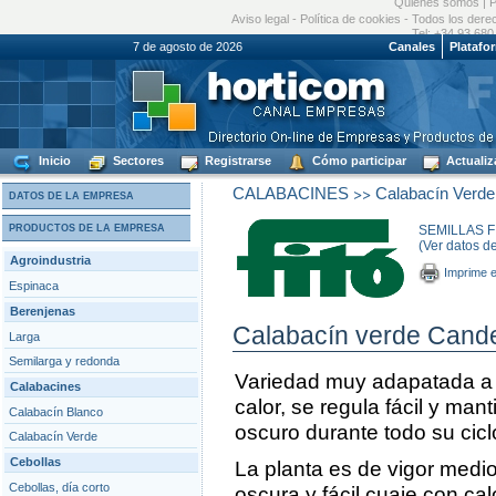
Quiénes somos
|
P
Aviso legal
-
Política de cookies
- Todos los dere
Tel: +34 93 680
7 de agosto de 2026
Canales
Platafo
Inicio
Sectores
Registrarse
Cómo participar
Actualiz
>>
CALABACINES
Calabacín Verde
DATOS DE LA EMPRESA
PRODUCTOS DE LA EMPRESA
SEMILLAS FI
(Ver datos d
Agroindustria
Imprime e
Espinaca
Berenjenas
Calabacín verde Cand
Larga
Semilarga y redonda
Variedad muy adapatada a 
Calabacines
calor, se regula fácil y mant
Calabacín Blanco
oscuro durante todo su cicl
Calabacín Verde
Cebollas
La planta es de vigor medi
Cebollas, día corto
oscura y fácil cuaje con cal