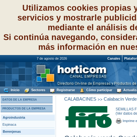
Utilizamos cookies propias 
servicios y mostrarle publici
mediante el análisis 
Si continúa navegando, consider
más información en nue
7 de agosto de 2026
Canales
Platafo
Inicio
Sectores
Registrarse
Cómo participar
Actualiz
>>
CALABACINES
Calabacín Verde
DATOS DE LA EMPRESA
PRODUCTOS DE LA EMPRESA
SEMILLAS FI
(Ver datos d
Agroindustria
Imprime e
Espinaca
Berenjenas