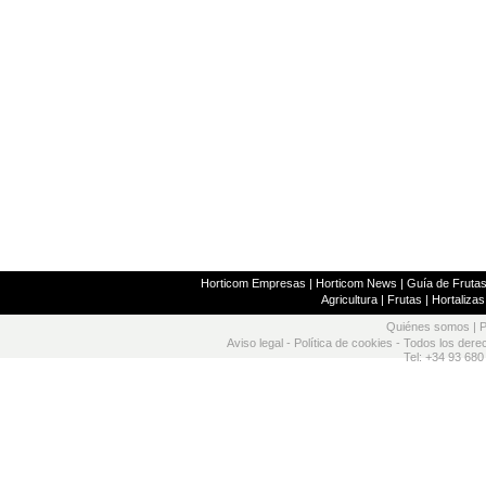
Horticom Empresas
|
Horticom News
|
Guía de Frutas
Agricultura
|
Frutas
|
Hortalizas
Quiénes somos
|
P
Aviso legal
-
Política de cookies
- Todos los dere
Tel: +34 93 680