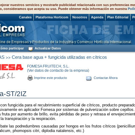
ejorar nuestros servicios y mostrarle publicidad relacionada con sus preferencias me
o, consideramos que acepta su uso. Puede obtener más información en nuestra
Polí
 2026
Canales
Plataforma Horticom
Nosotros
Agenda
Plan Editorial
P
ómo participar
Actualizar Datos
>>
AS
Cera base agua + fungicida utilizadas en cítricos
FOMESA FRUITECH, S.L.
(Ver datos de contacto de la empresa)
Imprime este producto
Contactar Ahora
ua-ST/2IZ
con fungicida para el recubrimiento superficial de cítricos, producto preparad
usivamente en aplicador Fomesa por sistemas de pulverización sobre cepillos.
 fruta por aumento de brillo, evita pérdidas de peso y retrasa el envejecimien
la transpiración y la respiración.
te las podredumbres causadas por hongos en los frutos cítricos (penicillium
alicum, phomopsis citri, diplodia natalensis, etc.)