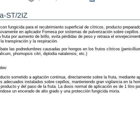
ua-ST/2IZ
con fungicida para el recubrimiento superficial de cítricos, producto preparad
usivamente en aplicador Fomesa por sistemas de pulverización sobre cepillos.
 fruta por aumento de brillo, evita pérdidas de peso y retrasa el envejecimien
la transpiración y la respiración.
te las podredumbres causadas por hongos en los frutos cítricos (penicillium
alicum, phomopsis citri, diplodia natalensis, etc.)
leo
oducto sometido a agitación continua, directamente sobre la fruta, mediante a
es adecuados instalados sobre cepillos, manteniendo gran vigilancia en la h
 producto y del paso de la fruta. La dosis normal de aplicación es de 1 litro po
éndose un encerado de alto grado y una protección fungicida mixta.