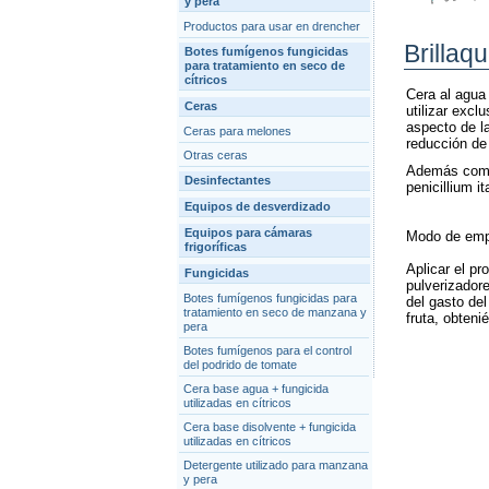
y pera
Productos para usar en drencher
Brillaq
Botes fumígenos fungicidas
para tratamiento en seco de
cítricos
Cera al agua 
Ceras
utilizar excl
aspecto de la
Ceras para melones
reducción de 
Otras ceras
Además comba
Desinfectantes
penicillium it
Equipos de desverdizado
Equipos para cámaras
Modo de emp
frigoríficas
Aplicar el pr
Fungicidas
pulverizador
Botes fumígenos fungicidas para
del gasto del
tratamiento en seco de manzana y
fruta, obteni
pera
Botes fumígenos para el control
del podrido de tomate
Cera base agua + fungicida
utilizadas en cítricos
Cera base disolvente + fungicida
utilizadas en cítricos
Detergente utilizado para manzana
y pera