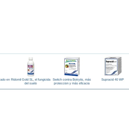
irado en
Ridomil Gold SL, el fungicida
Switch contra Botrytis, más
Supracid 40 WP
del suelo
proteccion y más eficacia