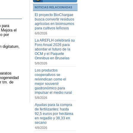
NOTICIAS RELACIONADAS
El proyecto BioChargae
busca convertir residuos
agrícolas en bioinsumos
o para
para cultivos leñosos
 Mejora el
6/8/2026
to por
La AREFLH celebrará su
Foro Anual 2026 para
 digitatum,
abordar el futuro de la
OCM y el Paquete
Omnibus en Bruselas
5/8/2026
Los productos
paratos
cooperativos se
omogeneidad
reivindican como el
r tm. de
mejor souvenir
gastronómico para
impulsar el medio rural
5/8/2026
Ayudas para la compra
de fertilizantes: hasta
92,5 euros por hectárea
en regadío y 38,33 en
secano
4/8/2026