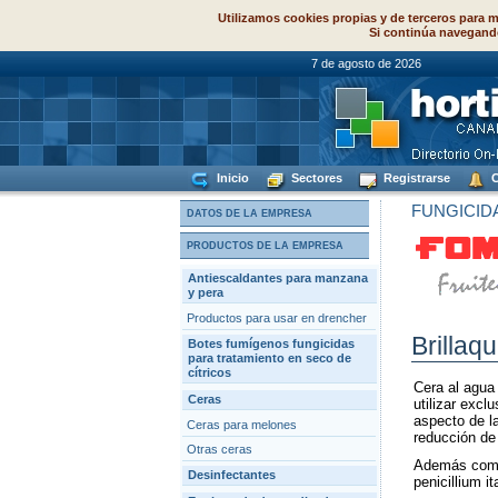
Utilizamos cookies propias y de terceros para m
Si continúa navegand
7 de agosto de
Inicio
Sectores
Registrarse
C
FUNGICID
DATOS DE LA EMPRESA
PRODUCTOS DE LA EMPRESA
Antiescaldantes para manzana
y pera
Productos para usar en drencher
Brillaq
Botes fumígenos fungicidas
para tratamiento en seco de
cítricos
Cera al agua 
Ceras
utilizar excl
aspecto de la
Ceras para melones
reducción de 
Otras ceras
Además comba
Desinfectantes
penicillium it