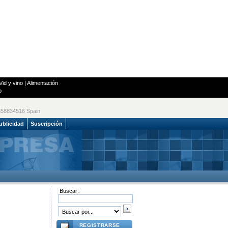
Vid y vino
|
Alimentación
o
 B58834516 Spain
ublicidad
Suscripción
Buscar:
REGISTRARSE