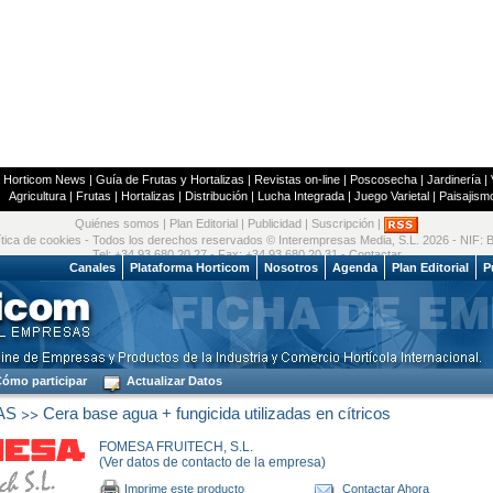
|
Horticom News
|
Guía de Frutas y Hortalizas
|
Revistas on-line
|
Poscosecha
|
Jardinería
|
Agricultura
|
Frutas
|
Hortalizas
|
Distribución
|
Lucha Integrada
|
Juego Varietal
|
Paisajism
Quiénes somos
|
Plan Editorial
|
Publicidad
|
Suscripción
|
ítica de cookies
- Todos los derechos reservados © Interempresas Media, S.L. 2026 - NIF:
Tel: +34 93 680 20 27 - Fax: +34 93 680 20 31 -
Contactar
 2026
Canales
Plataforma Horticom
Nosotros
Agenda
Plan Editorial
P
ómo participar
Actualizar Datos
>>
AS
Cera base agua + fungicida utilizadas en cítricos
FOMESA FRUITECH, S.L.
(Ver datos de contacto de la empresa)
Imprime este producto
Contactar Ahora