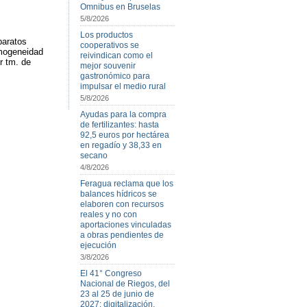
Omnibus en Bruselas
5/8/2026
Los productos
paratos
cooperativos se
omogeneidad
reivindican como el
r tm. de
mejor souvenir
gastronómico para
impulsar el medio rural
5/8/2026
Ayudas para la compra
de fertilizantes: hasta
92,5 euros por hectárea
en regadío y 38,33 en
secano
4/8/2026
Feragua reclama que los
balances hídricos se
elaboren con recursos
reales y no con
aportaciones vinculadas
a obras pendientes de
ejecución
3/8/2026
El 41° Congreso
Nacional de Riegos, del
23 al 25 de junio de
2027: digitalización,