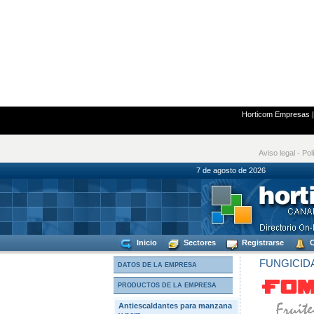
Horticom Empresas
Aviso legal
-
Pol
7 de agosto de
Inicio
Sectores
Registrarse
C
FUNGICID
DATOS DE LA EMPRESA
PRODUCTOS DE LA EMPRESA
Antiescaldantes para manzana