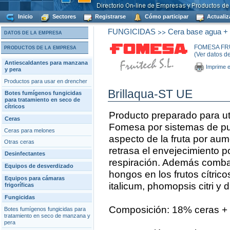
Inicio
Sectores
Registrarse
Cómo participar
Actualiz
>>
FUNGICIDAS
Cera base agua + f
DATOS DE LA EMPRESA
FOMESA FRU
PRODUCTOS DE LA EMPRESA
(Ver datos d
Antiescaldantes para manzana
Imprime e
y pera
Productos para usar en drencher
Brillaqua-ST UE
Botes fumígenos fungicidas
para tratamiento en seco de
cítricos
Producto preparado para ut
Ceras
Fomesa por sistemas de pul
Ceras para melones
aspecto de la fruta por aum
Otras ceras
retrasa el envejecimiento po
Desinfectantes
respiración. Además comb
Equipos de desverdizado
hongos en los frutos cítricos
Equipos para cámaras
italicum, phomopsis citri y d
frigoríficas
Fungicidas
Composición: 18% ceras + 
Botes fumígenos fungicidas para
tratamiento en seco de manzana y
pera