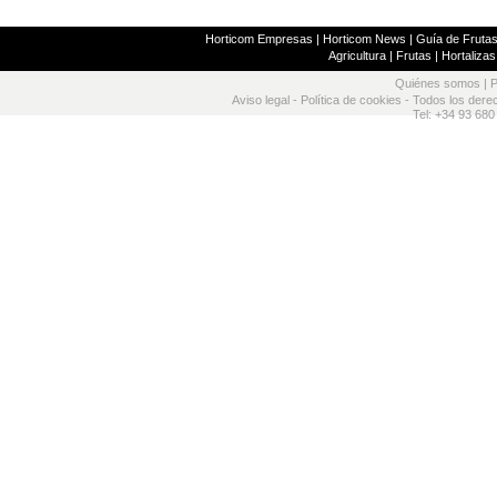
Horticom Empresas
|
Horticom News
|
Guía de Frutas
Agricultura
|
Frutas
|
Hortalizas
Quiénes somos
|
P
Aviso legal
-
Política de cookies
- Todos los dere
Tel: +34 93 680