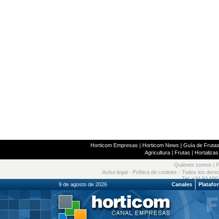
Horticom Empresas
|
Horticom News
|
Guía de Frutas
Agricultura
|
Frutas
|
Hortalizas
Quiénes somos
|
P
Aviso legal
-
Política de cookies
- Todos los dere
Tel: +34 93 680
9 de agosto de 2026
Canales
Platafo