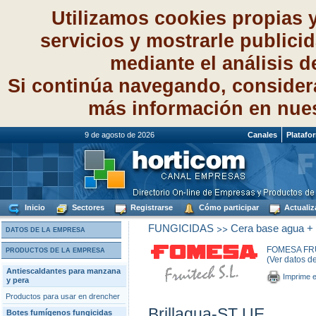
Utilizamos cookies propias 
servicios y mostrarle publici
mediante el análisis 
Si continúa navegando, consider
más información en nue
9 de agosto de 2026
Canales
Platafo
Inicio
Sectores
Registrarse
Cómo participar
Actualiz
>>
FUNGICIDAS
Cera base agua + f
DATOS DE LA EMPRESA
FOMESA FRU
PRODUCTOS DE LA EMPRESA
(Ver datos d
Antiescaldantes para manzana
Imprime e
y pera
Productos para usar en drencher
Brillaqua-ST UE
Botes fumígenos fungicidas