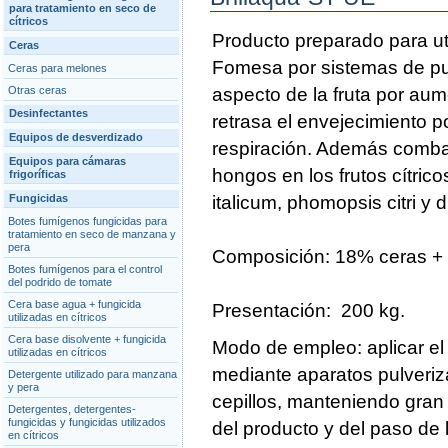
para tratamiento en seco de
cítricos
Producto preparado para ut
Ceras
Fomesa por sistemas de pul
Ceras para melones
Otras ceras
aspecto de la fruta por aum
Desinfectantes
retrasa el envejecimiento po
Equipos de desverdizado
respiración. Además comb
Equipos para cámaras
hongos en los frutos cítricos
frigoríficas
Fungicidas
italicum, phomopsis citri y d
Botes fumígenos fungicidas para
tratamiento en seco de manzana y
pera
Composición: 18% ceras + 
Botes fumígenos para el control
del podrido de tomate
Cera base agua + fungicida
Presentación: 200 kg.
utilizadas en cítricos
Cera base disolvente + fungicida
Modo de empleo: aplicar el 
utilizadas en cítricos
mediante aparatos pulveri
Detergente utilizado para manzana
y pera
cepillos, manteniendo gran
Detergentes, detergentes-
fungicidas y fungicidas utilizados
del producto y del paso de 
en cítricos