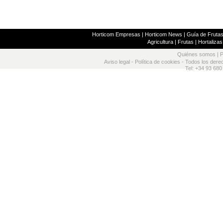
Horticom Empresas
|
Horticom News
|
Guía de Frutas
Agricultura
|
Frutas
|
Hortalizas
Quiénes somos
|
P
Aviso legal
-
Política de cookies
- Todos los dere
Tel: +34 93 680