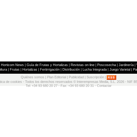
|
Horticom News
|
Guía de Frutas y Hortalizas
|
Revistas on-line
|
Poscosecha
|
Jardinería
|
ltura
|
Frutas
|
Hortalizas
|
Fertirrigación
|
Distribución
|
Lucha Integrada
|
Juego Varietal
|
Pa
Quiénes somos
|
Plan Editorial
|
Publicidad
|
Suscripción
|
ítica de cookies
- Todos los derechos reservados © Interempresas Media, S.L. 2026 - NIF B
Tel: +34 93 680 20 27 - Fax: +34 93 680 20 31 -
Contactar