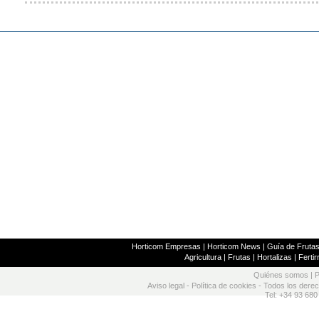
Horticom Empresas
|
Horticom News
|
Guía de Frutas
Agricultura
|
Frutas
|
Hortalizas
|
Fertir
Quiénes somos
|
P
Aviso legal
-
Política de cookies
- Todos los dere
Tel: +34 93 680