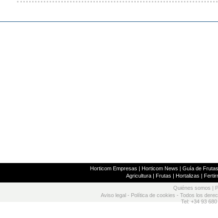
Horticom Empresas
|
Horticom News
|
Guía de Frutas
Agricultura
|
Frutas
|
Hortalizas
|
Fertir
Quiénes somos
|
P
Aviso legal
-
Política de cookies
- Todos los dere
Tel: +34 93 680