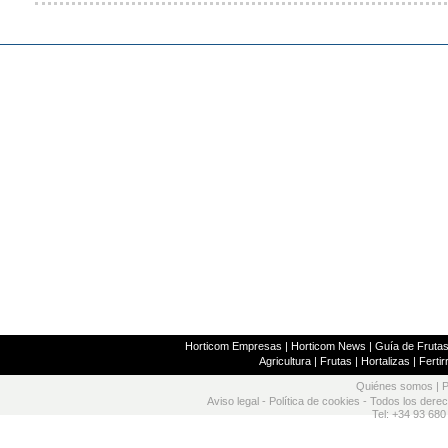
Horticom Empresas
|
Horticom News
|
Guía de Frutas
Agricultura
|
Frutas
|
Hortalizas
|
Fertir
Quiénes somos
|
P
Aviso legal
-
Política de cookies
- Todos los dere
Tel: +34 93 680