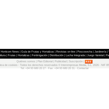
|
Horticom News
|
Guía de Frutas y Hortalizas
|
Revistas on-line
|
Poscosecha
|
Jardinería
|
ltura
|
Frutas
|
Hortalizas
|
Fertirrigación
|
Distribución
|
Lucha Integrada
|
Juego Varietal
|
Pa
Quiénes somos
|
Plan Editorial
|
Publicidad
|
Suscripción
|
ítica de cookies
- Todos los derechos reservados © Interempresas Media, S.L. 2026 - NIF B
Tel: +34 93 680 20 27 - Fax: +34 93 680 20 31 -
Contactar