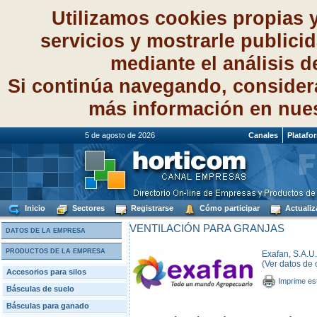
Utilizamos cookies propias 
servicios y mostrarle publici
mediante el análisis 
Si continúa navegando, consider
más información en nue
5 de agosto de 2026
Canales
Platafo
Inicio
Sectores
Registrarse
Cómo participar
Actualiz
VENTILACIÓN PARA GRANJAS
DATOS DE LA EMPRESA
PRODUCTOS DE LA EMPRESA
Exafan, S.A.U.
(Ver datos de 
Accesorios para silos
Imprime es
Básculas de suelo
Básculas para ganado