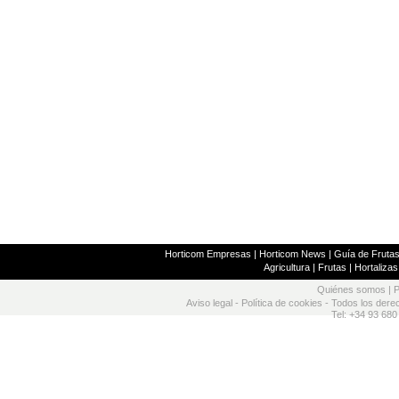
Horticom Empresas
|
Horticom News
|
Guía de Frutas
Agricultura
|
Frutas
|
Hortalizas
Quiénes somos
|
P
Aviso legal
-
Política de cookies
- Todos los dere
Tel: +34 93 680