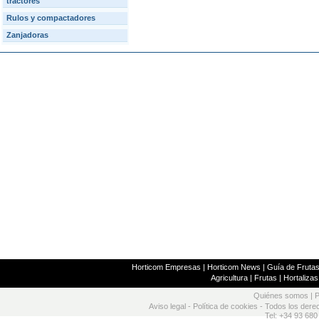
tractores
Rulos y compactadores
Zanjadoras
Horticom Empresas
|
Horticom News
|
Guía de Frutas
Agricultura
|
Frutas
|
Hortalizas
Quiénes somos
|
P
Aviso legal
-
Política de cookies
- Todos los dere
Tel: +34 93 680