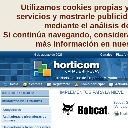
Utilizamos cookies propias 
servicios y mostrarle publici
mediante el análisis 
Si continúa navegando, consider
más información en nue
6 de agosto de 2026
Canales
Platafo
Inicio
Sectores
Registrarse
Cómo participar
Actualiz
IMPLEMENTOS PARA LA NIEVE
DATOS DE LA EMPRESA
PRODUCTOS DE LA EMPRESA
Bobcat, S
(Ver dato
Ahoyadores
Impri
Astilladoras y trituradoras de
biomasa
Baldeadoras y fregadoras viales