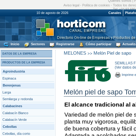
Quiénes somos
|
P
Aviso legal
-
Política de cookies
- Todos los dere
Tel: +34 93 680
10 de agosto de 2026
Canales
Plataf
Inicio
Sectores
Registrarse
Cómo participar
Actualiz
>>
MELONES
Melón Piel de sapo
DATOS DE LA EMPRESA
PRODUCTOS DE LA EMPRESA
SEMILLAS FI
(Ver datos d
Agroindustria
Imprime e
Espinaca
Berenjenas
Melón piel de sapo Tomi
Larga
Semilarga y redonda
El alcance tradicional al 
Calabacines
Calabacín Blanco
Variedad de melón piel de 
Calabacín Verde
planta muy vigorosa, equili
Cebollas
de buena cobertura y fácil 
Cebollas, día corto
Adaptada a acolchados sem