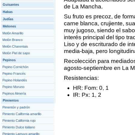
Guisantes
de La Mancha.
Habas
Su fruto es precoz, de form
Judías
carne blanca, crujiente, sua
Melones
muy jugoso, siendo el sabo
Melón Amarillo
interés principal del tipo tra
Melón Branco
Liso y de escriturado de in
Melón Charentais
media-baja, pero longitudina
Melón Piel de sapo
Recolección para mediado
Pepinos
agosto-septiembre en La 
Pepino Cornichón
Pepino Francés
Resistencias:
Pepino Holandés
HR: Fom: 0, 1
Pepino Moruno
Pepinos Almería
IR: Px: 1, 2
Pimientos
Pimentón y padrón
Pimiento California amarillo
Pimiento California rojo
Pimiento Dulce italiano
Pimiento Lamuyo amarillo