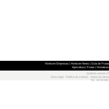
Horticom Empresas
|
Horticom News
|
Guía de Frutas
Agricultura
|
Frutas
|
Hortalizas
Quiénes somos
|
P
Aviso legal
-
Política de cookies
- Todos los dere
Tel: +34 93 680