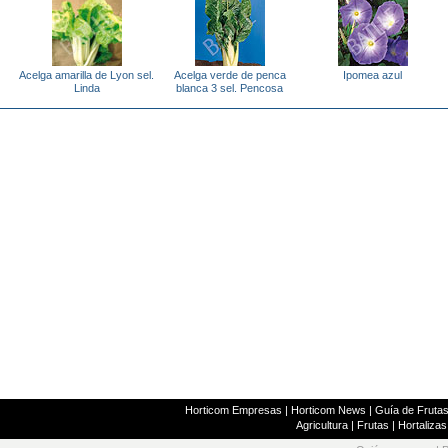
Acelga amarilla de Lyon sel.
Acelga verde de penca
Ipomea azul
Linda
blanca 3 sel. Pencosa
Horticom Empresas
|
Horticom News
|
Guía de Frutas
Agricultura
|
Frutas
|
Hortalizas