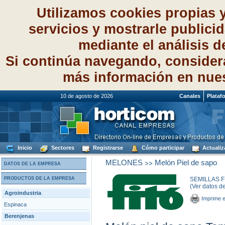
Utilizamos cookies propias 
servicios y mostrarle publici
mediante el análisis 
Si continúa navegando, consider
más información en nue
10 de agosto de 2026
Canales
Plataf
Inicio
Sectores
Registrarse
Cómo participar
Actualiz
>>
MELONES
Melón Piel de sapo
DATOS DE LA EMPRESA
PRODUCTOS DE LA EMPRESA
SEMILLAS FI
(Ver datos d
Agroindustria
Imprime e
Espinaca
Berenjenas