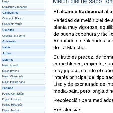
Melón piel de sapo Tomi
Larga
Semilarga y redonda
El alcance tradicional al 
Calabacines
Calabacín Blanco
Variedad de melón piel de 
Calabacín Verde
planta muy vigorosa, equili
Cebollas
de buena cobertura y fácil 
Cebollas, día corto
Adaptada a acolchados sem
Guisantes
de La Mancha.
Habas
Judías
Su fruto es precoz, de form
Melones
carne blanca, crujiente, sua
Melón Amarillo
muy jugoso, siendo el sabo
Melón Branco
interés principal del tipo tra
Melón Charentais
Melón Piel de sapo
Liso y de escriturado de in
Pepinos
media-baja, pero longitudina
Pepino Cornichón
Pepino Francés
Recolección para mediado
Pepino Holandés
Resistencias:
Pepino Moruno