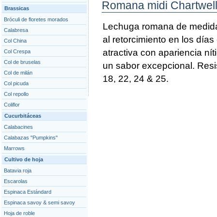
Romana midi Chartwel
Brassicas
Bróculi de floretes morados
Lechuga romana de medida
Calabresa
al retorcimiento en los día
Col China
atractiva con apariencia ní
Col Crespa
Col de bruselas
un sabor excepcional. Resis
Col de milán
18, 22, 24 & 25.
Col picuda
Col repollo
Coliflor
Cucurbitáceas
Calabacines
Calabazas "Pumpkins"
Marrows
Cultivo de hoja
Batavia roja
Escarolas
Espinaca Estándard
Espinaca savoy & semi savoy
Hoja de roble