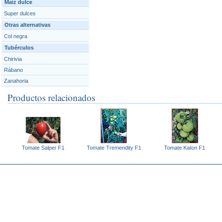
Maíz dulce
Super dulces
Otras alternativas
Col negra
Tubérculos
Chirivia
Rábano
Zanahoria
Productos relacionados
Tomate Salper F1
Tomate Tremendity F1
Tomate Katon F1