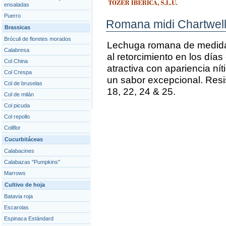
ensaladas
Puerro
Romana midi Chartwel
Brassicas
Bróculi de floretes morados
Lechuga romana de medida
Calabresa
al retorcimiento en los día
Col China
atractiva con apariencia ní
Col Crespa
un sabor excepcional. Resis
Col de bruselas
18, 22, 24 & 25.
Col de milán
Col picuda
Col repollo
Coliflor
Cucurbitáceas
Calabacines
Calabazas "Pumpkins"
Marrows
Cultivo de hoja
Batavia roja
Escarolas
Espinaca Estándard