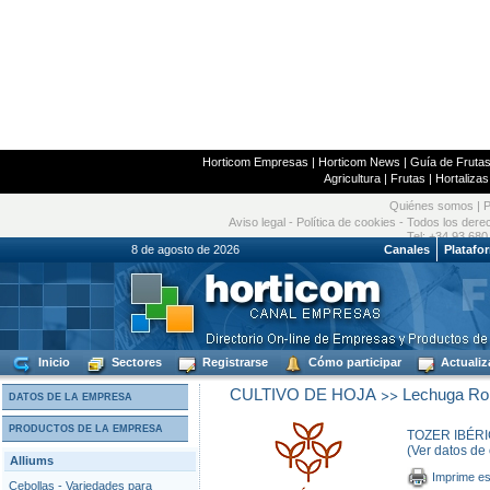
Horticom Empresas
|
Horticom News
|
Guía de Frutas
Agricultura
|
Frutas
|
Hortalizas
Quiénes somos
|
P
Aviso legal
-
Política de cookies
- Todos los dere
Tel: +34 93 680
8 de agosto de 2026
Canales
Platafo
Inicio
Sectores
Registrarse
Cómo participar
Actualiz
>>
CULTIVO DE HOJA
Lechuga Ro
DATOS DE LA EMPRESA
PRODUCTOS DE LA EMPRESA
TOZER IBÉRI
(Ver datos de
Alliums
Imprime es
Cebollas - Variedades para