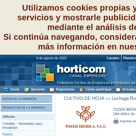
Utilizamos cookies propias 
servicios y mostrarle publici
mediante el análisis 
Si continúa navegando, consider
más información en nue
8 de agosto de 2026
Canales
Platafo
Inicio
Sectores
Registrarse
Cómo participar
Actualiz
>>
CULTIVO DE HOJA
Lechuga Ro
DATOS DE LA EMPRESA
PRODUCTOS DE LA EMPRESA
TOZER IBÉRI
(Ver datos de
Alliums
Imprime es
Cebollas - Variedades para
ensaladas
Puerro