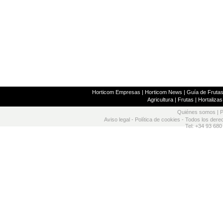
Horticom Empresas
|
Horticom News
|
Guía de Frutas
Agricultura
|
Frutas
|
Hortalizas
Quiénes somos
|
P
Aviso legal
-
Política de cookies
- Todos los dere
Tel: +34 93 680