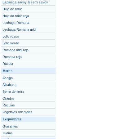
Espinaca savoy & semi savoy
Hoja de roble
Hoja de roble roja
Lechuga Romana
Lechuga Romana midi
Lollo rosso
Lollo verde
Romana midi roja
Romana roja
Rúcula
Herbs
Acelga
Albahaca
Berro de tierra
Cilantro
Rúculas
Vegetales orientales
Legumbres
Guisantes
Judías