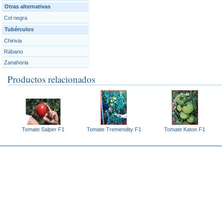
Otras alternativas
Col negra
Tubérculos
Chirivia
Rábano
Zanahoria
Productos relacionados
Tomate Salper F1
Tomate Tremendity F1
Tomate Katon F1