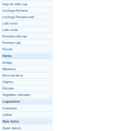
Hoja de roble roja
Lechuga Romana
Lechuga Romana midi
Lollo rosso
Lollo verde
Romana midi roja
Romana roja
Rúcula
Herbs
Acelga
Albahaca
Berro de tierra
Cilantro
Rúculas
Vegetales orientales
Legumbres
Guisantes
Judías
Maíz dulce
Super dulces