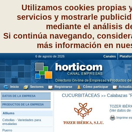
Utilizamos cookies propias 
servicios y mostrarle publici
mediante el análisis 
Si continúa navegando, consider
más información en nue
6 de agosto de 2026
Canales
Platafo
Inicio
Sectores
Registrarse
Cómo participar
Actualiz
>>
CUCURBITÁCEAS
Calabazas "
DATOS DE LA EMPRESA
PRODUCTOS DE LA EMPRESA
TOZER IBÉRI
(Ver datos de
Alliums
Imprime es
Cebollas - Variedades para
ensaladas
Puerro