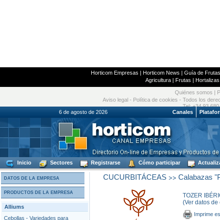
Horticom Empresas
|
Horticom News
|
Guía de Frutas
Agricultura
|
Frutas
|
Hortalizas
Quiénes somos
|
P
Aviso legal
-
Política de cookies
- Todos los dere
Tel: +34 93 680
6 de agosto de 2026
Canales
Platafo
Inicio
Sectores
Registrarse
Cómo participar
Actualiz
>>
CUCURBITÁCEAS
Calabazas "
DATOS DE LA EMPRESA
PRODUCTOS DE LA EMPRESA
TOZER IBÉRI
(Ver datos de
Alliums
Imprime es
Cebollas - Variedades para