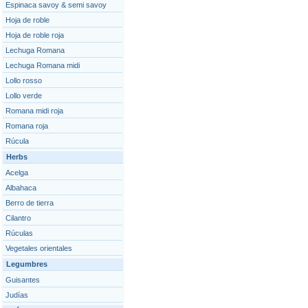
Espinaca savoy & semi savoy
Hoja de roble
Hoja de roble roja
Lechuga Romana
Lechuga Romana midi
Lollo rosso
Lollo verde
Romana midi roja
Romana roja
Rúcula
Herbs
Acelga
Albahaca
Berro de tierra
Cilantro
Rúculas
Vegetales orientales
Legumbres
Guisantes
Judías