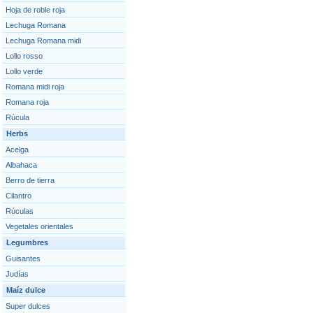
Hoja de roble roja
Lechuga Romana
Lechuga Romana midi
Lollo rosso
Lollo verde
Romana midi roja
Romana roja
Rúcula
Herbs
Acelga
Albahaca
Berro de tierra
Cilantro
Rúculas
Vegetales orientales
Legumbres
Guisantes
Judías
Maíz dulce
Super dulces