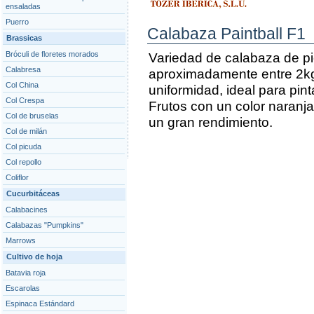
ensaladas
Puerro
Calabaza Paintball F1
Brassicas
Bróculi de floretes morados
Variedad de calabaza de pi
Calabresa
aproximadamente entre 2kg
Col China
uniformidad, ideal para pin
Col Crespa
Frutos con un color naranj
Col de bruselas
un gran rendimiento.
Col de milán
Col picuda
Col repollo
Coliflor
Cucurbitáceas
Calabacines
Calabazas "Pumpkins"
Marrows
Cultivo de hoja
Batavia roja
Escarolas
Espinaca Estándard