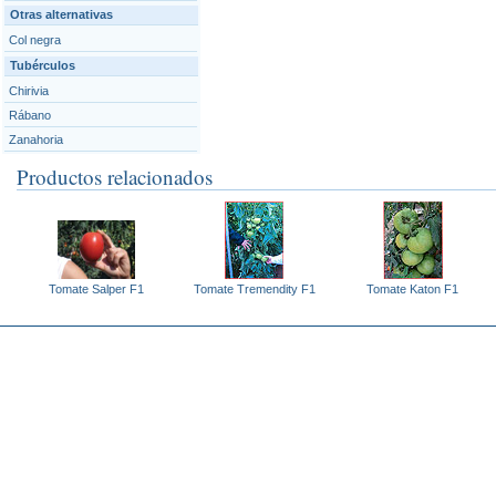
Otras alternativas
Col negra
Tubérculos
Chirivia
Rábano
Zanahoria
Productos relacionados
Tomate Salper F1
Tomate Tremendity F1
Tomate Katon F1