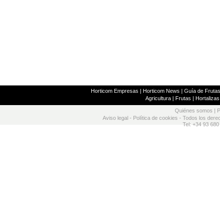
Horticom Empresas
|
Horticom News
|
Guía de Frutas
Agricultura
|
Frutas
|
Hortalizas
Quiénes somos
|
P
Aviso legal
-
Política de cookies
- Todos los dere
Tel: +34 93 680