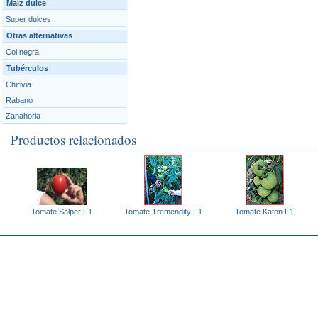
Maíz dulce
Super dulces
Otras alternativas
Col negra
Tubérculos
Chirivia
Rábano
Zanahoria
Productos relacionados
Tomate Salper F1
Tomate Tremendity F1
Tomate Katon F1