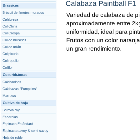
Calabaza Paintball F1
Brassicas
Bróculi de floretes morados
Variedad de calabaza de pi
Calabresa
aproximadamente entre 2kg
Col China
uniformidad, ideal para pin
Col Crespa
Frutos con un color naranj
Col de bruselas
Col de milán
un gran rendimiento.
Col picuda
Col repollo
Coliflor
Cucurbitáceas
Calabacines
Calabazas "Pumpkins"
Marrows
Cultivo de hoja
Batavia roja
Escarolas
Espinaca Estándard
Espinaca savoy & semi savoy
Hoja de roble