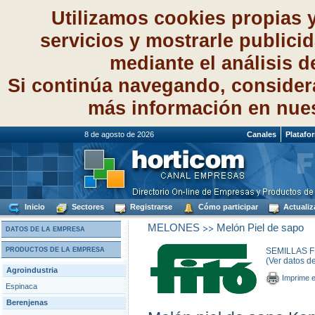
Utilizamos cookies propias 
servicios y mostrarle publici
mediante el análisis 
Si continúa navegando, consider
más información en nue
8 de agosto de 2026
Canales
Platafo
Inicio
Sectores
Registrarse
Cómo participar
Actualiz
>>
MELONES
Melón Piel de sapo
DATOS DE LA EMPRESA
PRODUCTOS DE LA EMPRESA
SEMILLAS FI
(Ver datos d
Agroindustria
Imprime e
Espinaca
Berenjenas