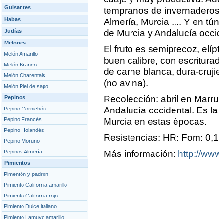
Guisantes
tempranos de invernaderos
Habas
Almería, Murcia .... Y en t
Judías
de Murcia y Andalucía occid
Melones
El fruto es semiprecoz, elí
Melón Amarillo
buen calibre, con escriturad
Melón Branco
de carne blanca, dura-cruji
Melón Charentais
(no avina).
Melón Piel de sapo
Recolección: abril en Marr
Pepinos
Andalucía occidental. Es l
Pepino Cornichón
Pepino Francés
Murcia en estas épocas.
Pepino Holandés
Resistencias: HR: Fom: 0,1
Pepino Moruno
Pepinos Almería
Más información:
http://www
Pimientos
Pimentón y padrón
Pimiento California amarillo
Pimiento California rojo
Pimiento Dulce italiano
Pimiento Lamuyo amarillo