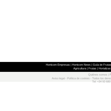
Horticom Empresas
|
Horticom News
|
Guía de Frutas
Agricultura
|
Frutas
|
Hortalizas
Quiénes somos
|
P
Aviso legal
-
Política de cookies
- Todos los dere
Tel: +34 93 680