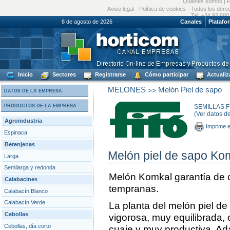
Quiénes somos
|
P
Aviso legal
-
Política de cookies
- Todos los dere
Tel: +34 93 680
8 de agosto de 2026
Canales
Platafo
Inicio
Sectores
Registrarse
Cómo participar
Actualiz
>>
MELONES
Melón Piel de sapo
DATOS DE LA EMPRESA
PRODUCTOS DE LA EMPRESA
SEMILLAS FI
(Ver datos d
Agroindustria
Imprime e
Espinaca
Berenjenas
Melón piel de sapo Ko
Larga
Semilarga y redonda
Melón Komkal garantía de 
Calabacines
tempranas.
Calabacín Blanco
Calabacín Verde
La planta del melón piel d
Cebollas
vigorosa, muy equilibrada, 
Cebollas, día corto
cuaje y muy productiva. Ad