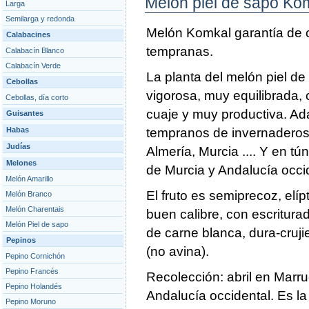
Melón piel de sapo Ko
Larga
Semilarga y redonda
Melón Komkal garantía de 
Calabacines
tempranas.
Calabacín Blanco
Calabacín Verde
La planta del melón piel d
Cebollas
vigorosa, muy equilibrada, 
Cebollas, día corto
cuaje y muy productiva. Ad
Guisantes
Habas
tempranos de invernaderos
Judías
Almería, Murcia .... Y en t
Melones
de Murcia y Andalucía occid
Melón Amarillo
El fruto es semiprecoz, elí
Melón Branco
Melón Charentais
buen calibre, con escriturad
Melón Piel de sapo
de carne blanca, dura-cruji
Pepinos
(no avina).
Pepino Cornichón
Pepino Francés
Recolección: abril en Marr
Pepino Holandés
Andalucía occidental. Es l
Pepino Moruno