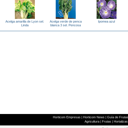
Acelga amarilla de Lyon sel.
Acelga verde de penca
Ipomea azul
Linda
blanca 3 sel. Pencosa
Horticom Empresas
|
Horticom News
|
Guía de Frutas
Agricultura
|
Frutas
|
Hortalizas