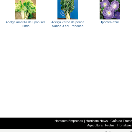
Acelga amarilla de Lyon sel.
Acelga verde de penca
Ipomea azul
Linda
blanca 3 sel. Pencosa
Horticom Empresas
|
Horticom News
|
Guía de Frutas
Agricultura
|
Frutas
|
Hortalizas