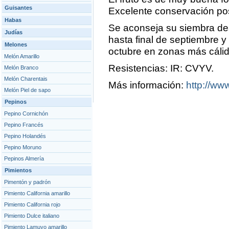
Guisantes
Excelente conservación p
Habas
Se aconseja su siembra de
Judías
hasta final de septiembre y
Melones
octubre en zonas más cálid
Melón Amarillo
Resistencias: IR: CVYV.
Melón Branco
Melón Charentais
Más información:
http://www
Melón Piel de sapo
Pepinos
Pepino Cornichón
Pepino Francés
Pepino Holandés
Pepino Moruno
Pepinos Almería
Pimientos
Pimentón y padrón
Pimiento California amarillo
Pimiento California rojo
Pimiento Dulce italiano
Pimiento Lamuyo amarillo