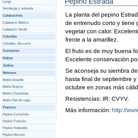
Pepino Estrada
Larga
Semilarga y redonda
La planta del pepino Estra
Calabacines
de entrenudo corto y tiene 
Calabacín Blanco
Calabacín Verde
vegetar con calor. Excelen
Cebollas
frente a la amarillez.
Cebollas, día corto
El fruto es de muy buena fo
Guisantes
Habas
Excelente conservación p
Judías
Se aconseja su siembra de
Melones
hasta final de septiembre y
Melón Amarillo
octubre en zonas más cálid
Melón Branco
Melón Charentais
Resistencias: IR: CVYV.
Melón Piel de sapo
Pepinos
Más información:
http://www
Pepino Cornichón
Pepino Francés
Pepino Holandés
Pepino Moruno