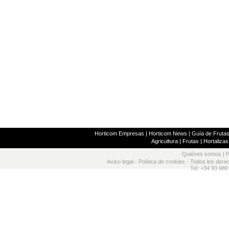
Horticom Empresas
|
Horticom News
|
Guía de Frutas
Agricultura
|
Frutas
|
Hortalizas
Quiénes somos
|
P
Aviso legal
-
Política de cookies
- Todos los dere
Tel: +34 93 680