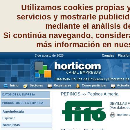
Utilizamos cookies propias 
servicios y mostrarle publici
mediante el análisis 
Si continúa navegando, consider
más información en nue
7 de agosto de 2026
Canales
Platafo
Inicio
Sectores
Registrarse
Cómo participar
Actualiz
>>
PEPINOS
Pepinos Almería
DATOS DE LA EMPRESA
PRODUCTOS DE LA EMPRESA
SEMILLAS FI
(Ver datos d
Agroindustria
Imprime e
Espinaca
Berenjenas