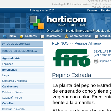
Quiénes somos
|
P
Aviso legal
-
Política de cookies
- Todos los dere
Tel: +34 93 680
7 de agosto de 2026
Canales
Platafo
Inicio
Sectores
Registrarse
Cómo participar
Actualiz
>>
PEPINOS
Pepinos Almería
DATOS DE LA EMPRESA
PRODUCTOS DE LA EMPRESA
SEMILLAS FI
(Ver datos d
Agroindustria
Imprime e
Espinaca
Berenjenas
Pepino Estrada
Larga
Semilarga y redonda
La planta del pepino Estra
Calabacines
de entrenudo corto y tiene 
Calabacín Blanco
vegetar con calor. Excelen
Calabacín Verde
frente a la amarillez.
Cebollas
Cebollas, día corto
El fruto es de muy buena fo