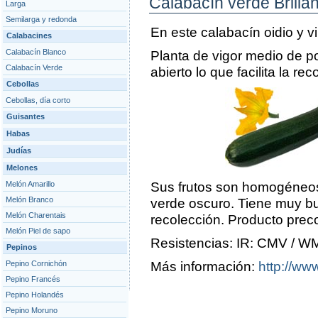
Calabacín verde Brillan
Larga
Semilarga y redonda
En este calabacín oidio y v
Calabacines
Calabacín Blanco
Planta de vigor medio de po
Calabacín Verde
abierto lo que facilita la rec
Cebollas
Cebollas, día corto
Guisantes
Habas
Judías
Melones
Melón Amarillo
Sus frutos son homogéneos d
Melón Branco
verde oscuro. Tiene muy b
Melón Charentais
recolección. Producto prec
Melón Piel de sapo
Resistencias: IR: CMV / W
Pepinos
Pepino Cornichón
Más información:
http://www
Pepino Francés
Pepino Holandés
Pepino Moruno