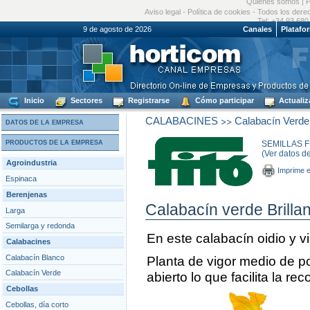
Quiénes somos
|
P
Aviso legal
-
Política de cookies
- Todos los dere
Tel: +34 93 680
9 de agosto de 2026
Canales
Platafo
Inicio
Sectores
Registrarse
Cómo participar
Actualiz
>>
CALABACINES
Calabacín Verde
DATOS DE LA EMPRESA
PRODUCTOS DE LA EMPRESA
SEMILLAS FI
(Ver datos d
Agroindustria
Imprime e
Espinaca
Berenjenas
Calabacín verde Brillan
Larga
Semilarga y redonda
En este calabacín oidio y v
Calabacines
Calabacín Blanco
Planta de vigor medio de po
Calabacín Verde
abierto lo que facilita la rec
Cebollas
Cebollas, día corto