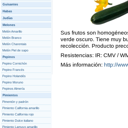
Guisantes
Habas
Judías
Melones
Melón Amarillo
Sus frutos son homogéneos d
Melón Branco
verde oscuro. Tiene muy b
Melón Charentais
recolección. Producto prec
Melón Piel de sapo
Resistencias: IR: CMV / W
Pepinos
Pepino Cornichón
Más información:
http://www
Pepino Francés
Pepino Holandés
Pepino Moruno
Pepinos Almería
Pimientos
Pimentón y padrón
Pimiento California amarillo
Pimiento California rojo
Pimiento Dulce italiano
Pimiento Lamuyo amarillo