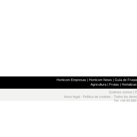
Horticom Empresas
|
Horticom News
|
Guía de Frutas
Agricultura
|
Frutas
|
Hortalizas
Quiénes somos
|
P
Aviso legal
-
Política de cookies
- Todos los dere
Tel: +34 93 680