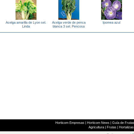
Acelga amarilla de Lyon sel.
Acelga verde de penca
Ipomea azul
Linda
blanca 3 sel. Pencosa
Horticom Empresas
|
Horticom News
|
Guía de Frutas
Agricultura
|
Frutas
|
Hortalizas