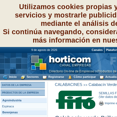
Utilizamos cookies propias 
servicios y mostrarle publici
mediante el análisis 
Si continúa navegando, consider
más información en nue
9 de agosto de 2026
Canales
Platafo
Inicio
Sectores
Registrarse
Cómo participar
Actualiz
>>
CALABACINES
Calabacín Verde
DATOS DE LA EMPRESA
PRODUCTOS DE LA EMPRESA
SEMILLAS FI
(Ver datos d
Agroindustria
Imprime e
Espinaca
Berenjenas