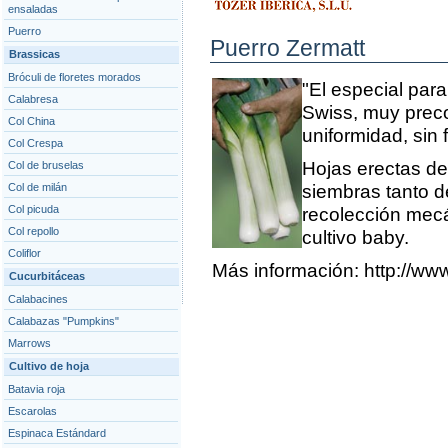
ensaladas
Puerro
Puerro Zermatt
Brassicas
Bróculi de floretes morados
"El especial para
Calabresa
Swiss, muy preco
Col China
uniformidad, sin 
Col Crespa
Hojas erectas de
Col de bruselas
Col de milán
siembras tanto 
Col picuda
recolección mecán
Col repollo
cultivo baby.
Coliflor
Más información:
http://ww
Cucurbitáceas
Calabacines
Calabazas "Pumpkins"
Marrows
Cultivo de hoja
Batavia roja
Escarolas
Espinaca Estándard