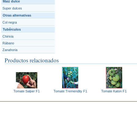
Maíz dulce
Super dulces
Otras alternativas
Col negra
Tubérculos
Chirivia
Rábano
Zanahoria
Productos relacionados
Tomate Salper F1
Tomate Tremendity F1
Tomate Katon F1