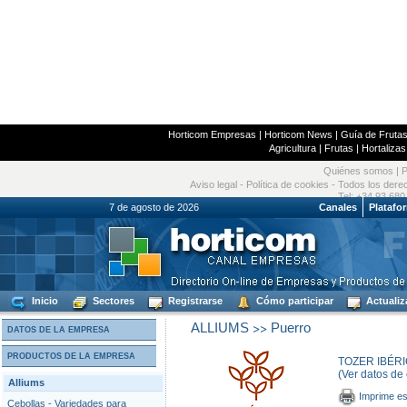
Horticom Empresas
|
Horticom News
|
Guía de Frutas
Agricultura
|
Frutas
|
Hortalizas
Quiénes somos
|
P
Aviso legal
-
Política de cookies
- Todos los dere
Tel: +34 93 680
7 de agosto de 2026
Canales
Platafo
Inicio
Sectores
Registrarse
Cómo participar
Actualiz
>>
ALLIUMS
Puerro
DATOS DE LA EMPRESA
PRODUCTOS DE LA EMPRESA
TOZER IBÉRI
(Ver datos de
Alliums
Imprime es
Cebollas - Variedades para