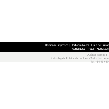
Horticom Empresas
|
Horticom News
|
Guía de Frutas
Agricultura
|
Frutas
|
Hortalizas
Quiénes somos
|
P
Aviso legal
-
Política de cookies
- Todos los dere
Tel: +34 93 680