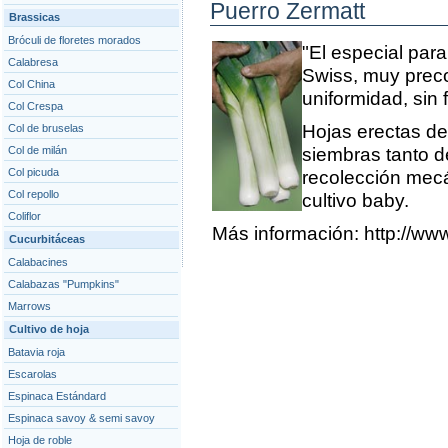
Puerro Zermatt
Brassicas
Bróculi de floretes morados
"El especial para
Calabresa
Swiss, muy preco
Col China
uniformidad, sin 
Col Crespa
Hojas erectas de
Col de bruselas
Col de milán
siembras tanto 
Col picuda
recolección mecán
Col repollo
cultivo baby.
Coliflor
Más información:
http://ww
Cucurbitáceas
Calabacines
Calabazas "Pumpkins"
Marrows
Cultivo de hoja
Batavia roja
Escarolas
Espinaca Estándard
Espinaca savoy & semi savoy
Hoja de roble