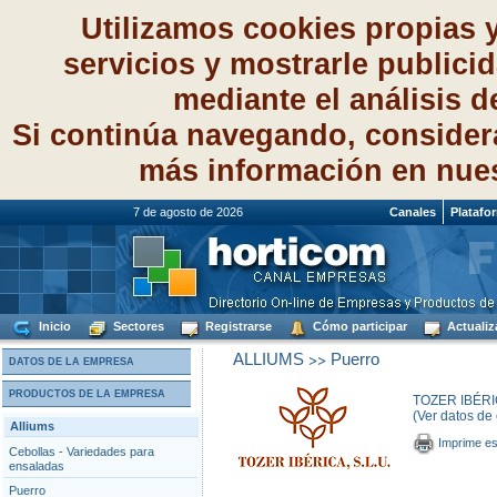
Utilizamos cookies propias 
servicios y mostrarle publici
mediante el análisis 
Si continúa navegando, consider
más información en nue
7 de agosto de 2026
Canales
Platafo
Inicio
Sectores
Registrarse
Cómo participar
Actualiz
>>
ALLIUMS
Puerro
DATOS DE LA EMPRESA
PRODUCTOS DE LA EMPRESA
TOZER IBÉRI
(Ver datos de
Alliums
Imprime es
Cebollas - Variedades para
ensaladas
Puerro