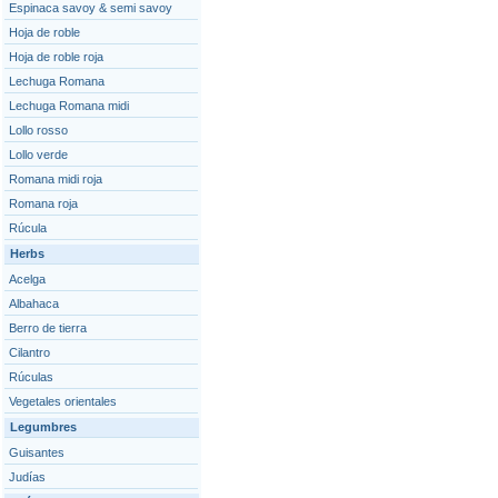
Espinaca savoy & semi savoy
Hoja de roble
Hoja de roble roja
Lechuga Romana
Lechuga Romana midi
Lollo rosso
Lollo verde
Romana midi roja
Romana roja
Rúcula
Herbs
Acelga
Albahaca
Berro de tierra
Cilantro
Rúculas
Vegetales orientales
Legumbres
Guisantes
Judías