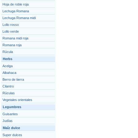
Hoja de roble roja
Lechuga Romana
Lechuga Romana midi
Lollo rosso
Lollo verde
Romana midi roja
Romana roja
Rúcula
Herbs
Acelga
Albahaca
Berro de tierra
Cilantro
Rúculas
Vegetales orientales
Legumbres
Guisantes
Judías
Maíz dulce
Super dulces