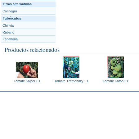
Otras alternativas
Col negra
Tubérculos
Chirivia
Rábano
Zanahoria
Productos relacionados
Tomate Salper F1
Tomate Tremendity F1
Tomate Katon F1