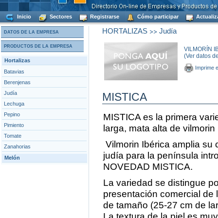
Inicio
Sectores
Registrarse
Cómo participar
Actualiz
>>
HORTALIZAS
Judía
DATOS DE LA EMPRESA
PRODUCTOS DE LA EMPRESA
VILMORÍN IB
(Ver datos d
Hortalizas
Imprime e
Batavias
Berenjenas
Judía
MISTICA
Lechuga
Pepino
MISTICA es la primera vari
Pimiento
larga, mata alta de vilmorin
Tomate
Vilmorin Ibérica amplia su 
Zanahorias
judía para la península int
Melón
NOVEDAD MISTICA.
La variedad se distingue po
presentación comercial de 
de tamaño (25-27 cm de lar
La textura de la piel es muy