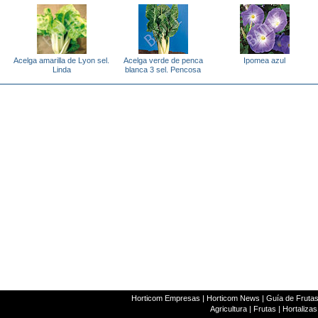
Acelga amarilla de Lyon sel.
Acelga verde de penca
Ipomea azul
Linda
blanca 3 sel. Pencosa
Horticom Empresas
|
Horticom News
|
Guía de Frutas
Agricultura
|
Frutas
|
Hortalizas