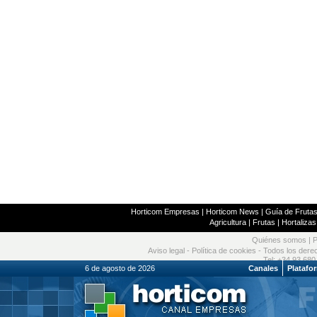
Horticom Empresas
|
Horticom News
|
Guía de Frutas
Agricultura
|
Frutas
|
Hortalizas
Quiénes somos
|
P
Aviso legal
-
Política de cookies
- Todos los dere
Tel: +34 93 680
6 de agosto de 2026
Canales
Platafo