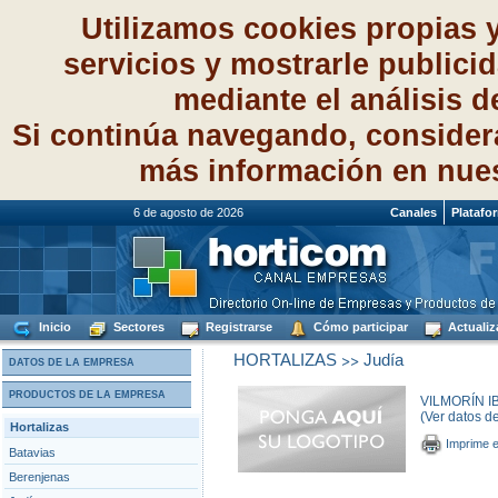
Utilizamos cookies propias 
servicios y mostrarle publici
mediante el análisis 
Si continúa navegando, consider
más información en nue
6 de agosto de 2026
Canales
Platafo
Inicio
Sectores
Registrarse
Cómo participar
Actualiz
>>
HORTALIZAS
Judía
DATOS DE LA EMPRESA
PRODUCTOS DE LA EMPRESA
VILMORÍN IB
(Ver datos d
Hortalizas
Imprime e
Batavias
Berenjenas