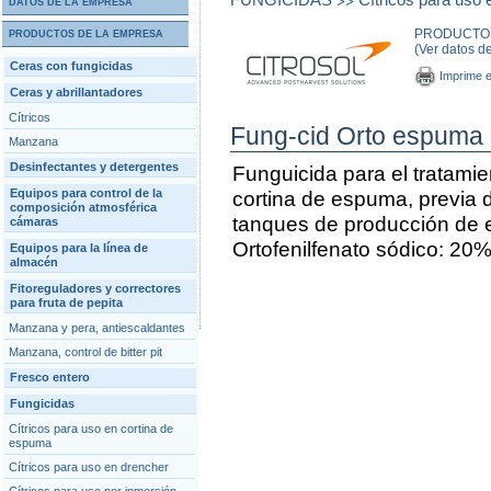
DATOS DE LA EMPRESA
PRODUCTOS 
PRODUCTOS DE LA EMPRESA
(Ver datos d
Ceras con fungicidas
Imprime e
Ceras y abrillantadores
Cítricos
Fung-cid Orto espuma
Manzana
Desinfectantes y detergentes
Funguicida para el tratami
Equipos para control de la
cortina de espuma, previa d
composición atmosférica
tanques de producción de
cámaras
Ortofenilfenato sódico: 20%
Equipos para la línea de
almacén
Fitoreguladores y correctores
para fruta de pepita
Manzana y pera, antiescaldantes
Manzana, control de bitter pit
Fresco entero
Fungicidas
Cítricos para uso en cortina de
espuma
Cítricos para uso en drencher