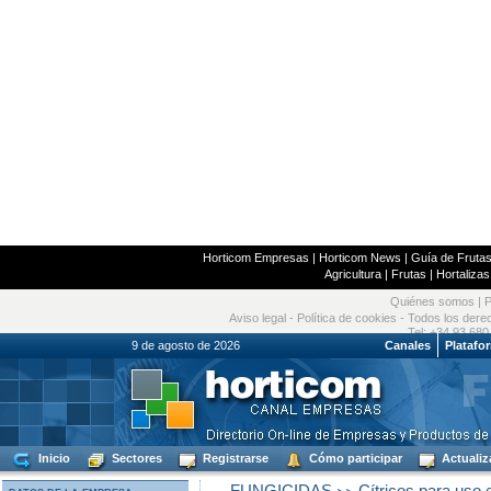
Horticom Empresas
|
Horticom News
|
Guía de Frutas
Agricultura
|
Frutas
|
Hortalizas
Quiénes somos
|
P
Aviso legal
-
Política de cookies
- Todos los dere
Tel: +34 93 680
9 de agosto de 2026
Canales
Platafo
Inicio
Sectores
Registrarse
Cómo participar
Actualiz
>>
FUNGICIDAS
Cítricos para uso