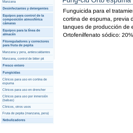
Fung-cid Orto espuma
Manzana
Desinfectantes y detergentes
Funguicida para el tratami
Equipos para control de la
cortina de espuma, previa d
composición atmosférica
cámaras
tanques de producción de
Equipos para la línea de
Ortofenilfenato sódico: 20%
almacén
Fitoreguladores y correctores
para fruta de pepita
Manzana y pera, antiescaldantes
Manzana, control de bitter pit
Fresco entero
Fungicidas
Cítricos para uso en cortina de
espuma
Cítricos para uso en drencher
Cítricos para uso por inmersión
(balsas)
Cítricos, otros usos
Fruta de pepita (manzana, pera)
Nebulizadores