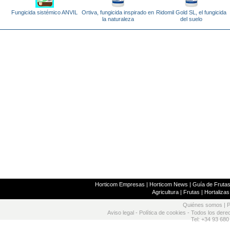
Fungicida sistémico ANVIL
Ortiva, fungicida inspirado en
Ridomil Gold SL, el fungicida
la naturaleza
del suelo
Horticom Empresas
|
Horticom News
|
Guía de Frutas
Agricultura
|
Frutas
|
Hortalizas
Quiénes somos
|
P
Aviso legal
-
Política de cookies
- Todos los dere
Tel: +34 93 680