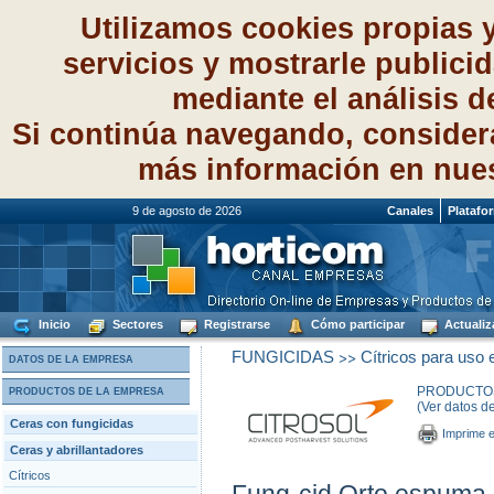
Utilizamos cookies propias 
servicios y mostrarle publici
mediante el análisis 
Si continúa navegando, consider
más información en nue
9 de agosto de 2026
Canales
Platafo
Inicio
Sectores
Registrarse
Cómo participar
Actualiz
>>
FUNGICIDAS
Cítricos para uso
DATOS DE LA EMPRESA
PRODUCTOS 
PRODUCTOS DE LA EMPRESA
(Ver datos d
Ceras con fungicidas
Imprime e
Ceras y abrillantadores
Cítricos