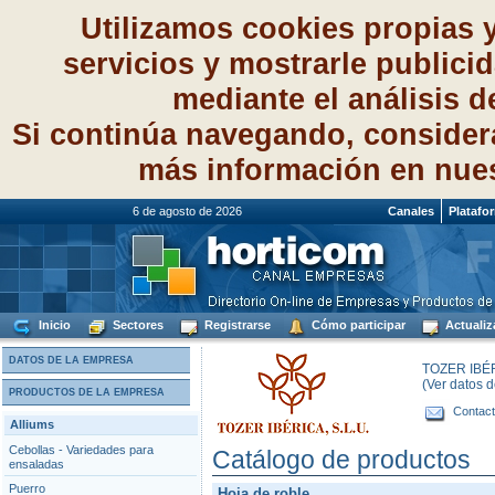
Utilizamos cookies propias 
servicios y mostrarle publici
mediante el análisis 
Si continúa navegando, consider
más información en nue
6 de agosto de 2026
Canales
Platafo
Inicio
Sectores
Registrarse
Cómo participar
Actualiz
DATOS DE LA EMPRESA
TOZER IBÉ
(Ver datos 
PRODUCTOS DE LA EMPRESA
Contact
Alliums
Cebollas - Variedades para
Catálogo de productos
ensaladas
Puerro
Hoja de roble