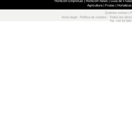
Horticom Empresas
|
Horticom News
|
Guía de Frutas
Agricultura
|
Frutas
|
Hortalizas
Quiénes somos
|
P
Aviso legal
-
Política de cookies
- Todos los dere
Tel: +34 93 680