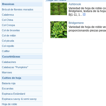
Brassicas
Ashbrook
Variedad de hoja de roble c
Bróculi de floretes morados
Bridgmere, textura de la hoja
B|1-11, 1...
Calabresa
Col China
Bridgemere
Col Crespa
Variedad de hoja de roble ve
Col de bruselas
proporcionando piezas pesada
Col de milán
Col picuda
Col repollo
Coliflor
Cucurbitáceas
Calabacines
Calabazas "Pumpkins"
Marrows
Cultivo de hoja
Batavia roja
Escarolas
Espinaca Estándard
Espinaca savoy & semi savoy
Hoja de roble