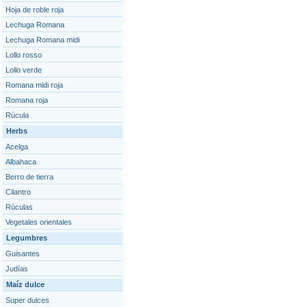
Hoja de roble roja
Lechuga Romana
Lechuga Romana midi
Lollo rosso
Lollo verde
Romana midi roja
Romana roja
Rúcula
Herbs
Acelga
Albahaca
Berro de tierra
Cilantro
Rúculas
Vegetales orientales
Legumbres
Guisantes
Judías
Maíz dulce
Super dulces