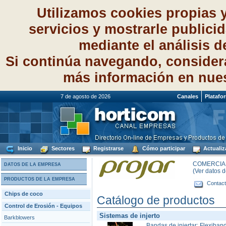
Utilizamos cookies propias 
servicios y mostrarle publici
mediante el análisis 
Si continúa navegando, consider
más información en nue
7 de agosto de 2026
Canales
Platafo
Inicio
Sectores
Registrarse
Cómo participar
Actualiz
COMERCIAL
DATOS DE LA EMPRESA
(Ver datos 
PRODUCTOS DE LA EMPRESA
Contact
Chips de coco
Catálogo de productos
Control de Erosión - Equipos
Sistemas de injerto
Barkblowers
Bandas de injertar: Flexiban