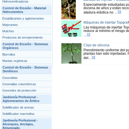
Hidrosembradoras
Especialmente estudiadas pa
docena de años y están recon
Control de Erosión - Material
Hidrosiembra
atadura elástica no ...
Estabilizantes y aglomerantes
Máquinas de injertar Topgraf
Mejorantes
Las máquinas de injertar Top
reduce al mínimo el riesgo de
Mulches
...
Productos de envejecimiento
Control de Erosión - Sistemas
Clips de silicona
Orgánicos
Prendimiento uniforme del patr
plantas han sido injertadas.
Biorrollos
del...
Mantas orgánicas
Control de Erosión - Sistemas
Sintéticos
Geoceldas
Geomallas volumétricas
Georedes de protección
Jardinería Profesional -
Aglomerantes de Áridos
Solidificador de arenas
Solidificador marmolina
Jardinería Profesional -
Alcorques, Anclajes,
Entutorado