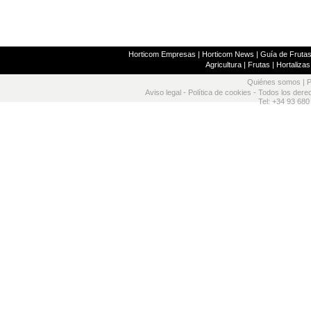
Horticom Empresas
|
Horticom News
|
Guía de Frutas
Agricultura
|
Frutas
|
Hortalizas
Quiénes somos
|
P
Aviso legal
-
Política de cookies
- Todos los dere
Tel: +34 93 680