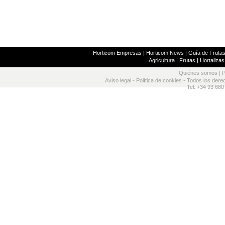
Horticom Empresas
|
Horticom News
|
Guía de Frutas
Agricultura
|
Frutas
|
Hortalizas
Quiénes somos
|
P
Aviso legal
-
Política de cookies
- Todos los dere
Tel: +34 93 680