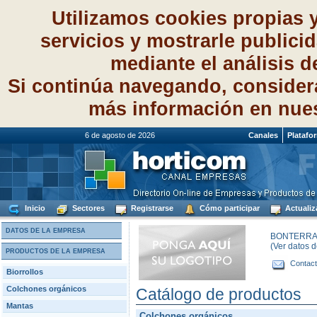
Utilizamos cookies propias 
servicios y mostrarle publici
mediante el análisis 
Si continúa navegando, consider
más información en nue
6 de agosto de 2026
Canales
Platafo
Inicio
Sectores
Registrarse
Cómo participar
Actualiz
DATOS DE LA EMPRESA
BONTERRA I
(Ver datos 
PRODUCTOS DE LA EMPRESA
Contact
Biorrollos
Colchones orgánicos
Catálogo de productos
Mantas
Colchones orgánicos