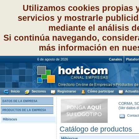
Utilizamos cookies propias 
servicios y mostrarle publici
mediante el análisis 
Si continúa navegando, consider
más información en nue
6 de agosto de 2026
Canales
Platafo
Inicio
Sectores
Registrarse
Cómo participar
Actualiz
DATOS DE LA EMPRESA
CORMA, S
(Ver datos 
PRODUCTOS DE LA EMPRESA
Contact
Hibiscus
Catálogo de productos
Hibiscus