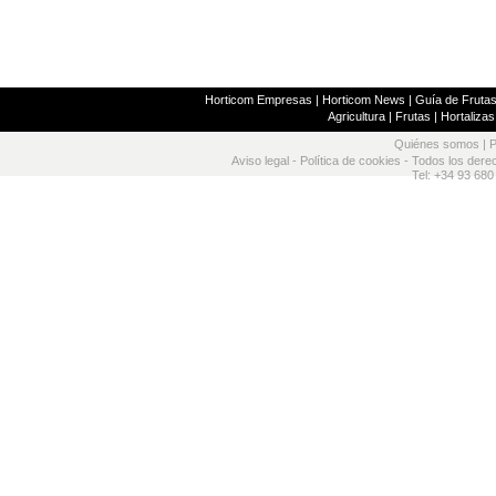
Horticom Empresas
|
Horticom News
|
Guía de Frutas
Agricultura
|
Frutas
|
Hortalizas
Quiénes somos
|
P
Aviso legal
-
Política de cookies
- Todos los dere
Tel: +34 93 680