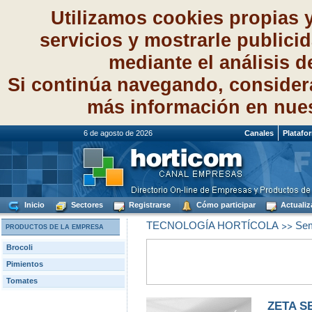
Utilizamos cookies propias 
servicios y mostrarle publici
mediante el análisis 
Si continúa navegando, consider
más información en nue
6 de agosto de 2026
Canales
Platafo
Inicio
Sectores
Registrarse
Cómo participar
Actualiz
>>
TECNOLOGÍA HORTÍCOLA
Sem
PRODUCTOS DE LA EMPRESA
Brocoli
Pimientos
Tomates
ZETA SE