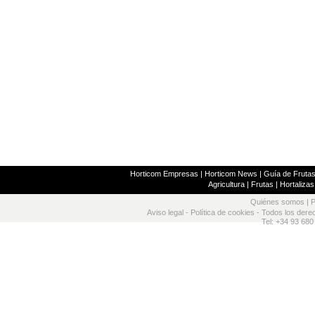
Horticom Empresas
|
Horticom News
|
Guía de Frutas
Agricultura
|
Frutas
|
Hortalizas
Quiénes somos
|
P
Aviso legal
-
Política de cookies
- Todos los dere
Tel: +34 93 680