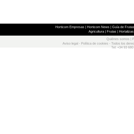
Horticom Empresas
|
Horticom News
|
Guía de Frutas
Agricultura
|
Frutas
|
Hortalizas
Quiénes somos
|
P
Aviso legal
-
Política de cookies
- Todos los dere
Tel: +34 93 680