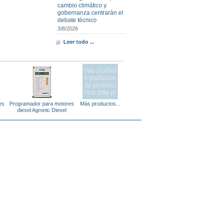
cambio climático y
gobernanza centrarán el
debate técnico
3/8/2026
Leer todo ...
es
Programador para motores
Más productos...
diesel Agronic Diesel