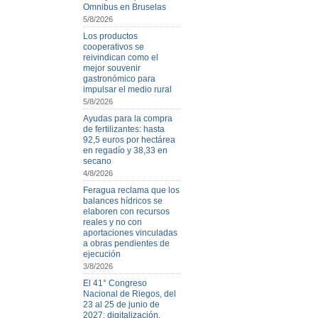
Omnibus en Bruselas
5/8/2026
Los productos
cooperativos se
reivindican como el
mejor souvenir
gastronómico para
impulsar el medio rural
5/8/2026
Ayudas para la compra
de fertilizantes: hasta
92,5 euros por hectárea
en regadío y 38,33 en
secano
4/8/2026
Feragua reclama que los
balances hídricos se
elaboren con recursos
reales y no con
aportaciones vinculadas
a obras pendientes de
ejecución
3/8/2026
El 41° Congreso
Nacional de Riegos, del
23 al 25 de junio de
2027: digitalización,