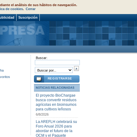
diante el análisis de sus hábitos de navegación.
tica de cookies
.
Cerrar
ublicidad
Suscripción
Buscar:
cha
voritos
REGISTRARSE
NOTICIAS RELACIONADAS
El proyecto BioChargae
busca convertir residuos
agrícolas en bioinsumos
para cultivos leñosos
6/8/2026
La AREFLH celebrará su
Foro Anual 2026 para
abordar el futuro de la
OCM y el Paquete