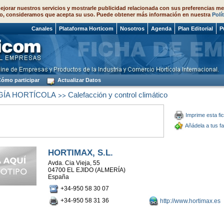
ejorar nuestros servicios y mostrarle publicidad relacionada con sus preferencias me
o, consideramos que acepta su uso. Puede obtener más información en nuestra
Polí
 2026
Canales
Plataforma Horticom
Nosotros
Agenda
Plan Editorial
P
ómo participar
Actualizar Datos
>>
ÍA HORTÍCOLA
Calefacción y control climático
Imprime esta fi
Añádela a tus fa
HORTIMAX, S.L.
Avda. Cia Vieja, 55
04700 EL EJIDO (ALMERÍA)
España
+34-950 58 30 07
+34-950 58 31 36
http://www.hortimax.es