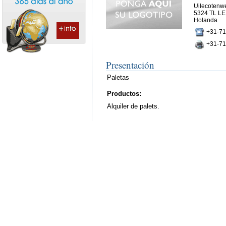
Uilecotenw
5324 TL L
Holanda
+31-71
+31-71
Presentación
Paletas
Productos:
Alquiler de palets.