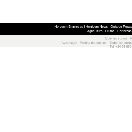
Horticom Empresas
|
Horticom News
|
Guía de Frutas
Agricultura
|
Frutas
|
Hortalizas
Quiénes somos
|
P
Aviso legal
-
Política de cookies
- Todos los dere
Tel: +34 93 680