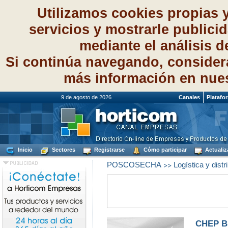
Utilizamos cookies propias 
servicios y mostrarle publici
mediante el análisis 
Si continúa navegando, consider
más información en nue
9 de agosto de 2026
Canales
Platafo
Inicio
Sectores
Registrarse
Cómo participar
Actualiz
>>
POSCOSECHA
Logística y distr
CHEP B