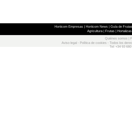
Horticom Empresas
|
Horticom News
|
Guía de Frutas
Agricultura
|
Frutas
|
Hortalizas
Quiénes somos
|
P
Aviso legal
-
Política de cookies
- Todos los dere
Tel: +34 93 680