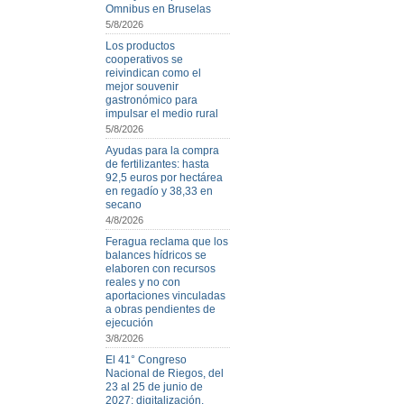
Omnibus en Bruselas
5/8/2026
Los productos
cooperativos se
reivindican como el
mejor souvenir
gastronómico para
impulsar el medio rural
5/8/2026
Ayudas para la compra
de fertilizantes: hasta
92,5 euros por hectárea
en regadío y 38,33 en
secano
4/8/2026
Feragua reclama que los
balances hídricos se
elaboren con recursos
reales y no con
aportaciones vinculadas
a obras pendientes de
ejecución
3/8/2026
El 41° Congreso
Nacional de Riegos, del
23 al 25 de junio de
2027: digitalización,