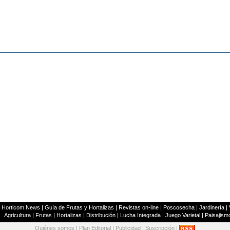
|
Horticom News
|
Guía de Frutas y Hortalizas
|
Revistas on-line
|
Poscosecha
|
Jardinería
|
Agricultura
|
Frutas
|
Hortalizas
|
Distribución
|
Lucha Integrada
|
Juego Varietal
|
Paisajism
Quiénes somos
|
Plan Editorial
|
Publicidad
|
Suscripción
|