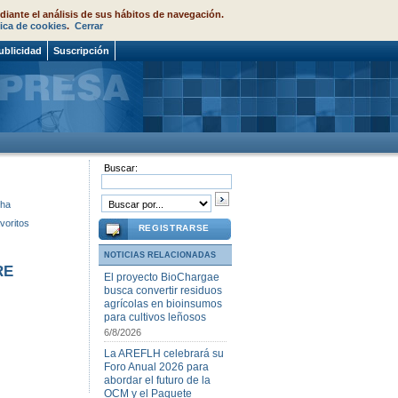
diante el análisis de sus hábitos de navegación.
tica de cookies
.
Cerrar
ublicidad
Suscripción
Buscar:
cha
voritos
REGISTRARSE
NOTICIAS RELACIONADAS
RE
El proyecto BioChargae
busca convertir residuos
agrícolas en bioinsumos
para cultivos leñosos
6/8/2026
La AREFLH celebrará su
Foro Anual 2026 para
abordar el futuro de la
OCM y el Paquete