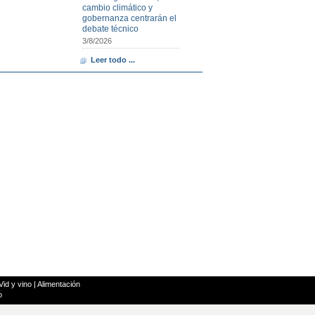
cambio climático y
gobernanza centrarán el
debate técnico
3/8/2026
Leer todo ...
Vid y vino
|
Alimentación
o