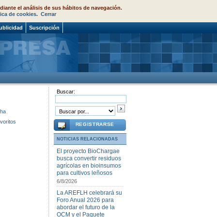
diante el análisis de sus hábitos de navegación.
tica de cookies
.
Cerrar
ublicidad
Suscripción
Buscar:
cha
voritos
REGISTRARSE
NOTICIAS RELACIONADAS
El proyecto BioChargae
busca convertir residuos
agrícolas en bioinsumos
para cultivos leñosos
6/8/2026
La AREFLH celebrará su
Foro Anual 2026 para
abordar el futuro de la
OCM y el Paquete