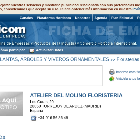
ejorar nuestros servicios y mostrarle publicidad relacionada con sus preferencias me
o, consideramos que acepta su uso. Puede obtener más información en nuestra
Polí
 2026
Canales
Plataforma Horticom
Nosotros
Agenda
Plan Editorial
P
ómo participar
Actualizar Datos
>>
PLANTAS, ÁRBOLES Y VIVEROS ORNAMENTALES
Floristerías
Imprime esta fi
Añádela a tus fa
ATELIER DEL MOLINO FLORISTERIA
Los Curas, 29
28850 TORREJÓN DE ARDOZ (MADRID)
España
+34-916 56 86 49
ión