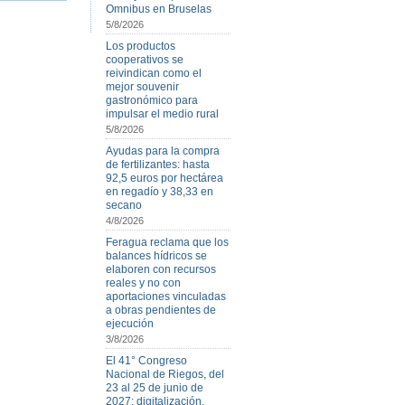
Omnibus en Bruselas
5/8/2026
Los productos
cooperativos se
reivindican como el
mejor souvenir
gastronómico para
impulsar el medio rural
5/8/2026
Ayudas para la compra
de fertilizantes: hasta
92,5 euros por hectárea
en regadío y 38,33 en
secano
4/8/2026
Feragua reclama que los
balances hídricos se
elaboren con recursos
reales y no con
aportaciones vinculadas
a obras pendientes de
ejecución
3/8/2026
El 41° Congreso
Nacional de Riegos, del
23 al 25 de junio de
2027: digitalización,