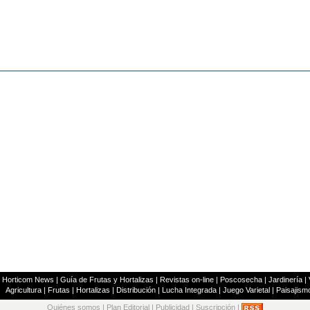
|
Horticom News
|
Guía de Frutas y Hortalizas
|
Revistas on-line
|
Poscosecha
|
Jardinería
|
Agricultura
|
Frutas
|
Hortalizas
|
Distribución
|
Lucha Integrada
|
Juego Varietal
|
Paisajism
Quiénes somos
|
Plan Editorial
|
Publicidad
|
Suscripción
|