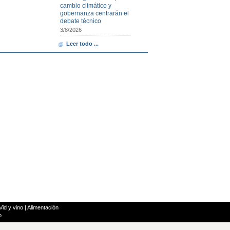
cambio climático y
gobernanza centrarán el
debate técnico
3/8/2026
Leer todo ...
Vid y vino
|
Alimentación
o