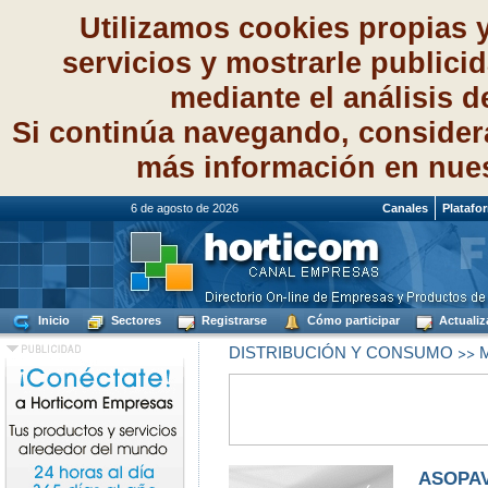
Utilizamos cookies propias 
servicios y mostrarle publici
mediante el análisis 
Si continúa navegando, consider
más información en nue
6 de agosto de 2026
Canales
Platafo
Inicio
Sectores
Registrarse
Cómo participar
Actualiz
>>
DISTRIBUCIÓN Y CONSUMO
M
ASOPA