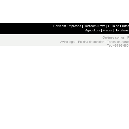
Horticom Empresas
|
Horticom News
|
Guía de Frutas
Agricultura
|
Frutas
|
Hortalizas
Quiénes somos
|
P
Aviso legal
-
Política de cookies
- Todos los dere
Tel: +34 93 680